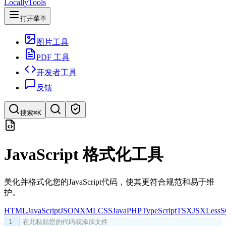
LocallyTools
打开菜单
图片工具
PDF 工具
开发者工具
反馈
搜索
⌘K
搜索工具
JavaScript 格式化工具
快速搜索工具
美化并格式化您的JavaScript代码，使其更符合规范和易于维
护。
HTML
JavaScript
JSON
XML
CSS
Java
PHP
TypeScript
TSX
JSX
Less
S
1
在此粘贴您的代码或添加文件