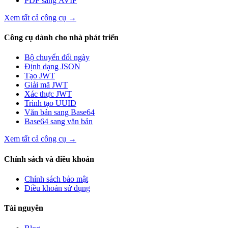
PDF sang AVIF
Xem tất cả công cụ
→
Công cụ dành cho nhà phát triển
Bộ chuyển đổi ngày
Định dạng JSON
Tạo JWT
Giải mã JWT
Xác thực JWT
Trình tạo UUID
Văn bản sang Base64
Base64 sang văn bản
Xem tất cả công cụ
→
Chính sách và điều khoản
Chính sách bảo mật
Điều khoản sử dụng
Tài nguyên