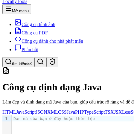
LocallyTools
Mở menu
Công cụ hình ảnh
Công cụ PDF
Công cụ dành cho nhà phát triển
Phản hồi
tìm kiếm
⌘K
Tìm công cụ
Công cụ định dạng Java
Tìm kiếm nhanh công cụ
Làm đẹp và định dạng mã Java của bạn, giúp cấu trúc rõ ràng và dễ đ
HTML
JavaScript
JSON
XML
CSS
Java
PHP
TypeScript
TSX
JSX
Less
S
1
Dán mã của bạn ở đây hoặc thêm tệp