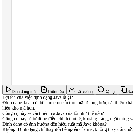
Định dạng mã
Thêm tệp
Tải xuống
Đặt lại
Sa
Lợi ích của việc định dạng Java là gì?
Định dạng Java có thể làm cho cấu trúc mã rõ ràng hơn, cải thiện kh
hiểu kho mã hơn.
Công cụ này sẽ cải thiện mã Java của tôi như thế nào?
Công cụ này sẽ tự động điều chỉnh thụt lề, khoảng trắng, ngắt dòng và
Định dạng có ảnh hưởng đến hiệu suất mã Java không?
Không. Định dạng chỉ thay đổi bề ngoài của mã, không thay đổi chức 