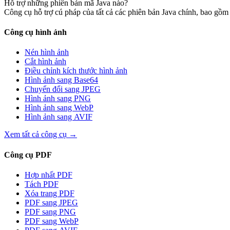
Hỗ trợ những phiên bản mã Java nào?
Công cụ hỗ trợ cú pháp của tất cả các phiên bản Java chính, bao gồm
Công cụ hình ảnh
Nén hình ảnh
Cắt hình ảnh
Điều chỉnh kích thước hình ảnh
Hình ảnh sang Base64
Chuyển đổi sang JPEG
Hình ảnh sang PNG
Hình ảnh sang WebP
Hình ảnh sang AVIF
Xem tất cả công cụ
→
Công cụ PDF
Hợp nhất PDF
Tách PDF
Xóa trang PDF
PDF sang JPEG
PDF sang PNG
PDF sang WebP