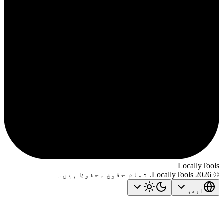
LocallyTo
اردو