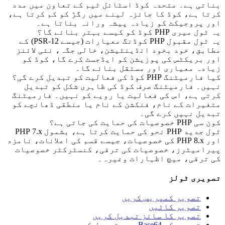
تی ہے۔ متحدہ کوڈ اسٹائل ٹیم کے تعاون میں مدد
ا ہے، کوڈ کا جائزہ لینے میں رگڑ کو کم کرتا ہے،
 پروجیکٹ کو زیادہ پیشہ ورانہ بناتا ہے۔
یری PHP کوڈ کو کیسے بہتر بنائے گا؟
یہ ٹول مقبول PHP کوڈنگ معیارات (جیسے PSR-12) کے
بق، خود بخود انڈینٹیشن، خالی جگہ، نئی لائنز
 بریکٹس کی پوزیشن کو ایڈجسٹ کرے گا، کوڈ کو
دہ معیاری اور مستقل بنائے گا۔
یٹنگ PHP کوڈ کی فعالیت کو تبدیل کرے گی؟
ں۔ فارمیٹنگ صرف کوڈ کی ظاہری شکل کو تبدیل
ی ہے، اس کی فعالیت یا رویے کو نہیں۔ فارمیٹنگ
یرات کے نام، فنکشن کے نام یا منطقی ڈھانچے کو
یل نہیں کرے گی۔
وصیات کی حمایت کی جاتی ہے؟
ٹول جدید PHP نحو کی حمایت کرتا ہے، بشمول PHP 7.x
اور PHP 8.x کی خصوصیات، جیسے قسم کی اعلانات، نامزد
امیٹرز، خصوصیات کی ترقی، کنسٹرکٹر خصوصیات
ترقی، میچ اظہارات وغیرہ۔
یری ٹولز
تصویر کمپریس کریں
تصویر کاٹیں
تصویر کا سائز تبدیل کریں
تصویر کو Base64 میں تبدیل کریں