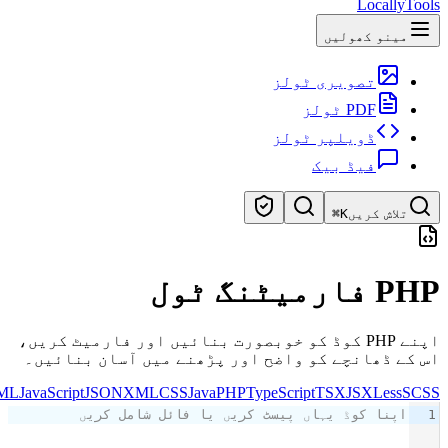
LocallyTo
مینو کھولیں
تصویری ٹولز
PDF ٹولز
ڈویلپر ٹولز
فیڈ بیک
تلاش کریں
⌘K
لز تلاش کریں
ارمیٹنگ ٹول
ز کی تیز تلاش
اپنے PHP کوڈ کو خوبصورت بنائیں اور فارمیٹ کریں،
کے ڈھانچے کو واضح اور پڑھنے میں آسان بنائیں۔
HTML
JavaScript
JSON
XML
CSS
Java
PHP
TypeScript
TSX
JSX
Less
SC
اپنا کوڈ یہاں پیسٹ کریں یا فائل شامل کریں