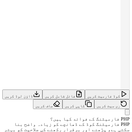
کوڈ فارمیٹ کریں
فائل شامل کریں
ڈاؤن لوڈ کریں
ری سیٹ کریں
کاپی کریں
صاف کریں
ئد کیا ہیں؟
PHP فارمیٹنگ کوڈ کے ڈھانچے کو زیادہ واضح بنا
ی ہے، پڑھنے اور برقرار رکھنے کی صلاحیت کو بہتر