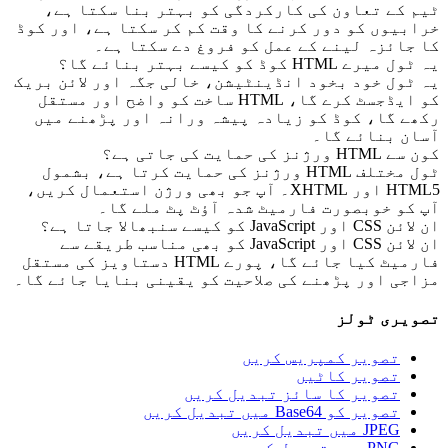
 کے تعاون کی کارکردگی کو بہتر بنا سکتا ہے،
بیوں کو دور کرنے کا وقت کم کر سکتا ہے، اور کوڈ
جائزہ لینے کے عمل کو فروغ دے سکتا ہے۔
رے HTML کوڈ کو کیسے بہتر بنائے گا؟
ٹول خود بخود انڈینٹیشن، خالی جگہ اور لائن بریک
کو ایڈجسٹ کرے گا، HTML ساخت کو واضح اور مستقل
ے گا، کوڈ کو زیادہ پیشہ ورانہ اور پڑھنے میں
ن بنائے گا۔
رژنز کی حمایت کی جاتی ہے؟
ٹول مختلف HTML ورژنز کی حمایت کرتا ہے، بشمول
HTML5 اور XHTML۔ آپ جو بھی ورژن استعمال کریں،
کو خوبصورت فارمیٹ شدہ آؤٹ پٹ ملے گا۔
JavaScrip کو کیسے سنبھالا جاتا ہے؟
ان لائن CSS اور JavaScript کو بھی مناسب طریقے سے
فارمیٹ کیا جائے گا، پورے HTML دستاویز کی مستقل
جی اور پڑھنے کی صلاحیت کو یقینی بنایا جائے گا۔
یری ٹولز
تصویر کمپریس کریں
تصویر کاٹیں
تصویر کا سائز تبدیل کریں
تصویر کو Base64 میں تبدیل کریں
JPEG میں تبدیل کریں
PNG میں تبدیل کریں