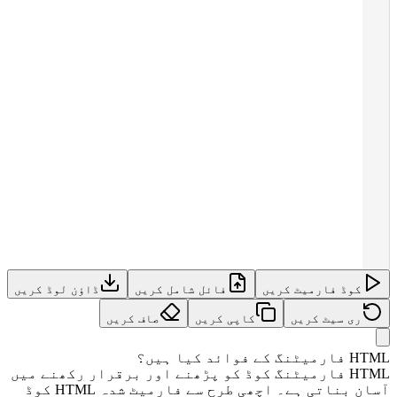
کوڈ فارمیٹ کریں
فائل شامل کریں
ڈاؤن لوڈ کریں
ری سیٹ کریں
کاپی کریں
صاف کریں
 کے فوائد کیا ہیں؟
HTML فارمیٹنگ کوڈ کو پڑھنے اور برقرار رکھنے میں
آسان بناتی ہے۔ اچھی طرح سے فارمیٹ شدہ HTML کوڈ