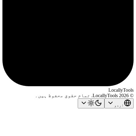
LocallyTo
اردو