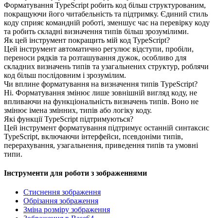
Форматування TypeScript робить код більш структурованим,
покращуючи його читабельність та підтримку. Єдиний стиль
коду сприяє командній роботі, зменшує час на перевірку коду
та робить складні визначення типів більш зрозумілими.
Як цей інструмент покращить мій код TypeScript?
Цей інструмент автоматично регулює відступи, пробіли,
переноси рядків та розташування дужок, особливо для
складних визначень типів та узагальнених структур, роблячи
код більш послідовним і зрозумілим.
Чи вплине форматування на визначення типів TypeScript?
Ні. Форматування змінює лише зовнішній вигляд коду, не
впливаючи на функціональність визначень типів. Воно не
змінює імена змінних, типів або логіку коду.
Які функції TypeScript підтримуються?
Цей інструмент форматування підтримує останній синтаксис
TypeScript, включаючи інтерфейси, псевдоніми типів,
перерахування, узагальнення, приведення типів та умовні
типи.
Інструменти для роботи з зображеннями
Стиснення зображення
Обрізання зображення
Зміна розміру зображення