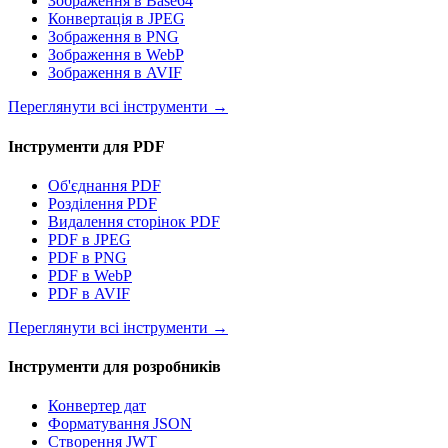
Зображення в Base64
Конвертація в JPEG
Зображення в PNG
Зображення в WebP
Зображення в AVIF
Переглянути всі інструменти
→
Інструменти для PDF
Об'єднання PDF
Розділення PDF
Видалення сторінок PDF
PDF в JPEG
PDF в PNG
PDF в WebP
PDF в AVIF
Переглянути всі інструменти
→
Інструменти для розробників
Конвертер дат
Форматування JSON
Створення JWT