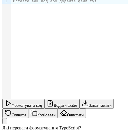
1
Вставте ваш код або додайте файл тут
Форматувати код
Додати файл
Завантажити
Скинути
Копіювати
Очистити
Які переваги форматування TypeScript?