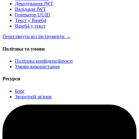
Декодування JWT
Валідація JWT
Генератор UUID
Текст у Base64
Base64 у текст
Переглянути всі інструменти
→
Політика та умови
Політика конфіденційності
Умови використання
Ресурси
Блог
Зворотній зв'язок