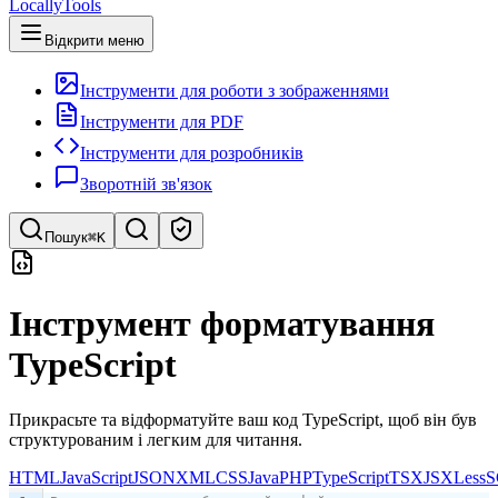
LocallyTools
Відкрити меню
Інструменти для роботи з зображеннями
Інструменти для PDF
Інструменти для розробників
Зворотній зв'язок
Пошук
⌘K
Пошук інструментів
Інструмент форматування
Швидкий пошук інструментів
TypeScript
Прикрасьте та відформатуйте ваш код TypeScript, щоб він був
структурованим і легким для читання.
HTML
JavaScript
JSON
XML
CSS
Java
PHP
TypeScript
TSX
JSX
Less
S