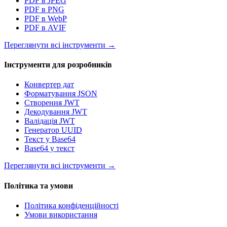
PDF в JPEG
PDF в PNG
PDF в WebP
PDF в AVIF
Переглянути всі інструменти
→
Інструменти для розробників
Конвертер дат
Форматування JSON
Створення JWT
Декодування JWT
Валідація JWT
Генератор UUID
Текст у Base64
Base64 у текст
Переглянути всі інструменти
→
Політика та умови
Політика конфіденційності
Умови використання