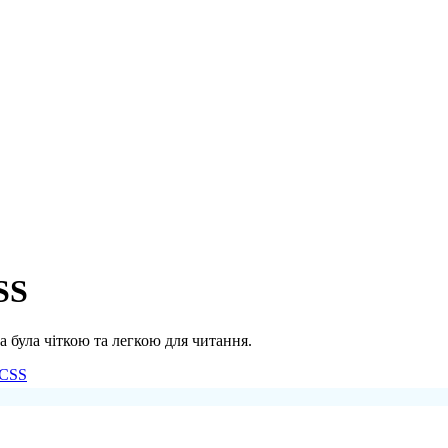
SS
 була чіткою та легкою для читання.
CSS