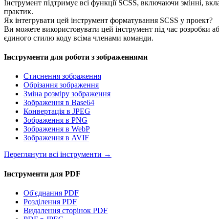
Інструмент підтримує всі функції SCSS, включаючи змінні, вкла
практик.
Як інтегрувати цей інструмент форматування SCSS у проект?
Ви можете використовувати цей інструмент під час розробки а
єдиного стилю коду всіма членами команди.
Інструменти для роботи з зображеннями
Стиснення зображення
Обрізання зображення
Зміна розміру зображення
Зображення в Base64
Конвертація в JPEG
Зображення в PNG
Зображення в WebP
Зображення в AVIF
Переглянути всі інструменти
→
Інструменти для PDF
Об'єднання PDF
Розділення PDF
Видалення сторінок PDF