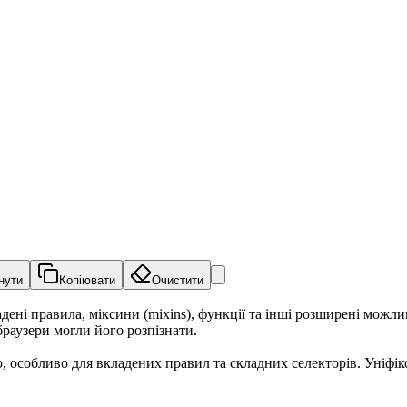
нути
Копіювати
Очистити
ені правила, міксини (mixins), функції та інші розширені можли
раузери могли його розпізнати.
 особливо для вкладених правил та складних селекторів. Уніфі