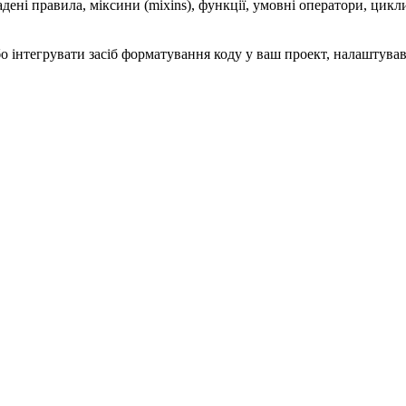
дені правила, міксини (mixins), функції, умовні оператори, цик
бо інтегрувати засіб форматування коду у ваш проект, налашту