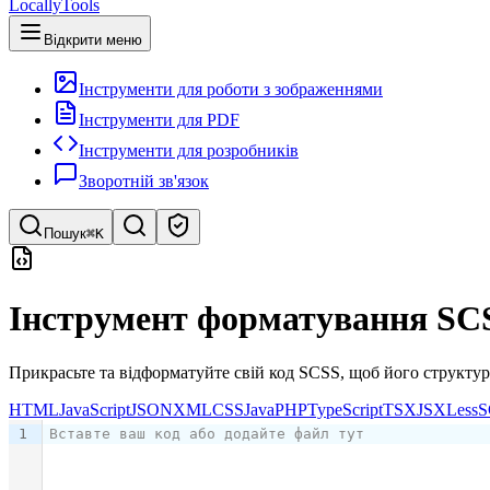
LocallyTools
Відкрити меню
Інструменти для роботи з зображеннями
Інструменти для PDF
Інструменти для розробників
Зворотній зв'язок
Пошук
⌘K
Пошук інструментів
Інструмент форматування SC
Швидкий пошук інструментів
Прикрасьте та відформатуйте свій код SCSS, щоб його структура
HTML
JavaScript
JSON
XML
CSS
Java
PHP
TypeScript
TSX
JSX
Less
S
1
Вставте ваш код або додайте файл тут