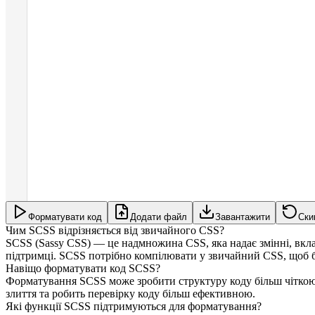
Форматувати код
Додати файл
Завантажити
Ски
Чим SCSS відрізняється від звичайного CSS?
SCSS (Sassy CSS) — це надмножина CSS, яка надає змінні, вклад
підтримці. SCSS потрібно компілювати у звичайний CSS, щоб б
Навіщо форматувати код SCSS?
Форматування SCSS може зробити структуру коду більш чіткою,
злиття та робить перевірку коду більш ефективною.
Які функції SCSS підтримуються для форматування?