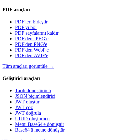
PDF araçları
PDF'leri birleştir
PDF'yi böl
PDF sayfalarını kaldır
PDF'den JPEG'e
PDF'den PNG'e
PDF'den WebP'e
PDF'den AVIF'e
Tüm araçları görüntüle
→
Geliştirici araçları
Tarih dönüştürücü
JSON biçimlendirici
JWT oluştur
JWT çöz
JWT doğrula
UUID oluşturucu
Metni Base64'e dönüştür
Base64'ü metne dönüştür