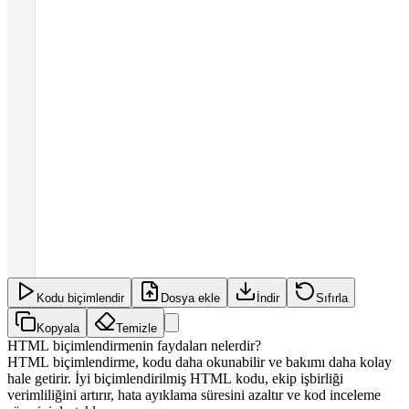
Kodu biçimlendir
Dosya ekle
İndir
Sıfırla
Kopyala
Temizle
HTML biçimlendirmenin faydaları nelerdir?
HTML biçimlendirme, kodu daha okunabilir ve bakımı daha kolay
hale getirir. İyi biçimlendirilmiş HTML kodu, ekip işbirliği
verimliliğini artırır, hata ayıklama süresini azaltır ve kod inceleme