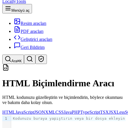
LocallyTools
Menüyü aç
Resim araçları
PDF araçları
Geliştirici araçları
Geri Bildirim
Ara
⌘K
Araç ara
HTML Biçimlendirme Aracı
Hızlı araç arama
HTML kodunuzu güzelleştirin ve biçimlendirin, böylece okunması
ve bakımı daha kolay olsun.
HTML
JavaScript
JSON
XML
CSS
Java
PHP
TypeScript
TSX
JSX
Less
S
1
Kodunuzu buraya yapıştırın veya bir dosya ekleyin