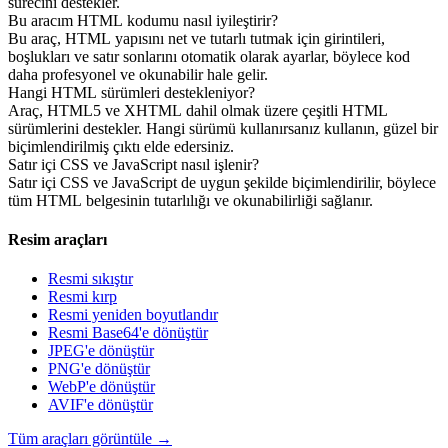
sürecini destekler.
Bu aracım HTML kodumu nasıl iyileştirir?
Bu araç, HTML yapısını net ve tutarlı tutmak için girintileri,
boşlukları ve satır sonlarını otomatik olarak ayarlar, böylece kod
daha profesyonel ve okunabilir hale gelir.
Hangi HTML sürümleri destekleniyor?
Araç, HTML5 ve XHTML dahil olmak üzere çeşitli HTML
sürümlerini destekler. Hangi sürümü kullanırsanız kullanın, güzel bir
biçimlendirilmiş çıktı elde edersiniz.
Satır içi CSS ve JavaScript nasıl işlenir?
Satır içi CSS ve JavaScript de uygun şekilde biçimlendirilir, böylece
tüm HTML belgesinin tutarlılığı ve okunabilirliği sağlanır.
Resim araçları
Resmi sıkıştır
Resmi kırp
Resmi yeniden boyutlandır
Resmi Base64'e dönüştür
JPEG'e dönüştür
PNG'e dönüştür
WebP'e dönüştür
AVIF'e dönüştür
Tüm araçları görüntüle
→