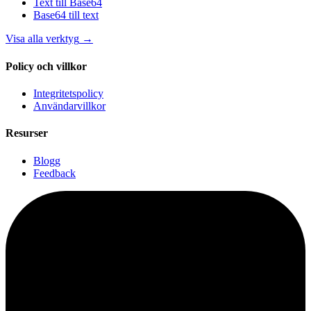
Text till Base64
Base64 till text
Visa alla verktyg
→
Policy och villkor
Integritetspolicy
Användarvillkor
Resurser
Blogg
Feedback