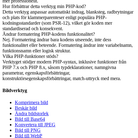
mer professionellt.
Hur förbättrar detta verktyg min PHP-kod?
Detta verktyg anpassar automatiskt indrag, blanksteg, radbrytningar
och plats för klammerparenteser enligt populära PHP-
kodningsstandarder (som PSR-12), vilket gör koden mer
standardiserad och konsekvent.
Ändrar formatering PHP-kodens funktionalitet?
Nej. Formatering ändrar bara kodens utseende, inte dess
funktionalitet eller beteende. Formatering ändrar inte variabelnamn,
funktionsnamn eller logisk struktur.
Vilka PHP-funktioner stöds?
Verktyget stödjer modern PHP-syntax, inklusive funktioner från
PHP 7.x och PHP 8.x, såsom typdeklarationer, namngivna
parametrar, egenskapsförbättringar,
konstruktörsegenskapsförbättringar, match-uttryck med mera.
Bildverktyg
Komprimera bild
Beskär bild
Ändra bildstorlek
Bild till Base64
Konvertera till JPEG
Bild till PNG
Bild till WebP