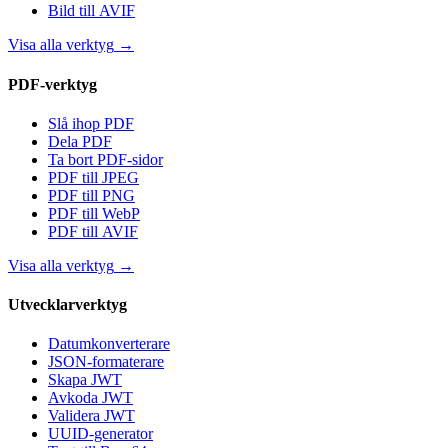
Bild till AVIF
Visa alla verktyg
→
PDF-verktyg
Slå ihop PDF
Dela PDF
Ta bort PDF-sidor
PDF till JPEG
PDF till PNG
PDF till WebP
PDF till AVIF
Visa alla verktyg
→
Utvecklarverktyg
Datumkonverterare
JSON-formaterare
Skapa JWT
Avkoda JWT
Validera JWT
UUID-generator