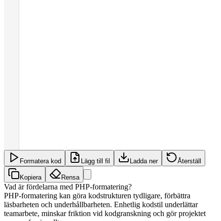
Formatera kod
Lägg till fil
Ladda ner
Återställ
Kopiera
Rensa
Vad är fördelarna med PHP-formatering?
PHP-formatering kan göra kodstrukturen tydligare, förbättra
läsbarheten och underhållbarheten. Enhetlig kodstil underlättar
teamarbete, minskar friktion vid kodgranskning och gör projektet