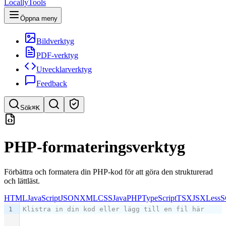
LocallyTools
Öppna meny
Bildverktyg
PDF-verktyg
Utvecklarverktyg
Feedback
Sök
⌘K
Sök verktyg
PHP-formateringsverktyg
Snabbsök efter verktyg
Förbättra och formatera din PHP-kod för att göra den strukturerad
och lättläst.
HTML
JavaScript
JSON
XML
CSS
Java
PHP
TypeScript
TSX
JSX
Less
S
1
Klistra in din kod eller lägg till en fil här