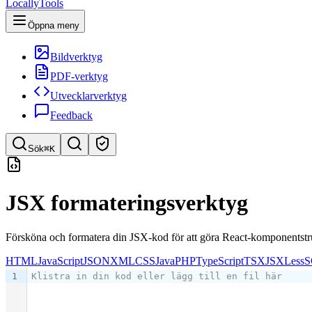
LocallyTools
Öppna meny
Bildverktyg
PDF-verktyg
Utvecklarverktyg
Feedback
Sök
⌘K
Sök verktyg
JSX formateringsverktyg
Snabbsök efter verktyg
Försköna och formatera din JSX-kod för att göra React-komponentstrukt
HTML
JavaScript
JSON
XML
CSS
Java
PHP
TypeScript
TSX
JSX
Less
S
1
Klistra in din kod eller lägg till en fil här