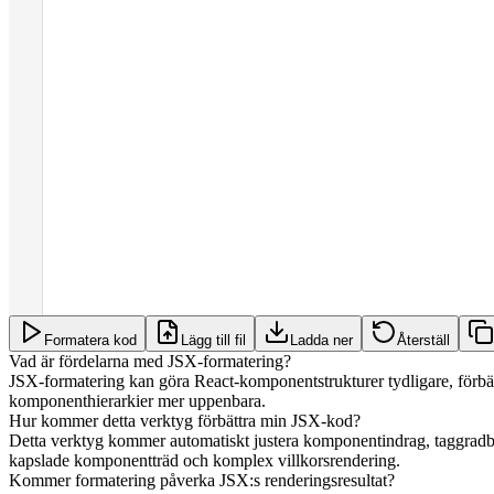
Formatera kod
Lägg till fil
Ladda ner
Återställ
Vad är fördelarna med JSX-formatering?
JSX-formatering kan göra React-komponentstrukturer tydligare, förbä
komponenthierarkier mer uppenbara.
Hur kommer detta verktyg förbättra min JSX-kod?
Detta verktyg kommer automatiskt justera komponentindrag, taggradbryt
kapslade komponentträd och komplex villkorsrendering.
Kommer formatering påverka JSX:s renderingsresultat?