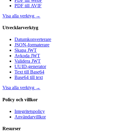
PDF till WebP
PDF till AVIF
Visa alla verktyg
→
Utvecklarverktyg
Datumkonverterare
JSON-formaterare
Skapa JWT
Avkoda JWT
Validera JWT
UUID-generator
Text till Base64
Base64 till text
Visa alla verktyg
→
Policy och villkor
Integritetspolicy
Användarvillkor
Resurser