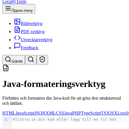
LocallyTools
Öppna meny
Bildverktyg
PDF-verktyg
Utvecklarverktyg
Feedback
Sök
⌘K
Sök verktyg
Java-formateringsverktyg
Snabbsök efter verktyg
Förbättra och formatera din Java-kod för att göra den strukturerad
och lättläst.
HTML
JavaScript
JSON
XML
CSS
Java
PHP
TypeScript
TSX
JSX
Less
S
1
Klistra in din kod eller lägg till en fil här