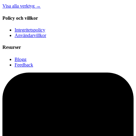
Visa alla verktyg
→
Policy och villkor
Integritetspolicy
Användarvillkor
Resurser
Blogg
Feedback