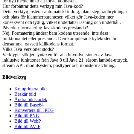
för nya medlemmar att förstå kodbasen.
Hur förbättrar detta verktyg min Java-kod?
Detta verktyg justerar automatiskt indrag, blanksteg, radbrytningar
och plats för klammerparenteser, vilket gör Java-koden mer
konsekvent och tydlig, vilket underlättar läsning och underhåll.
Påverkar formatering Java-kodens prestanda?
Nej. Formatering ändrar bara kodens utseende, inte dess
funktionalitet eller prestanda. Den kompilerade bytekoden är
densamma, oavsett källkodens format.
Vilka Java-versioner stöds?
Verktyget stödjer syntaxen för alla huvudversioner av Java,
inklusive funktioner från Java 8 till Java 21, såsom lambda-uttryck,
stream API, modulsystem, posttyper och mönstermatchning.
Bildverktyg
Komprimera bild
Beskär bild
Ändra bildstorlek
Bild till Base64
Konvertera till JPEG
Bild till PNG
Bild till WebP
Bild till AVIF