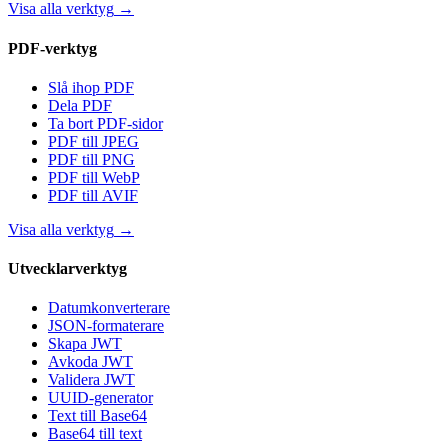
Visa alla verktyg
→
PDF-verktyg
Slå ihop PDF
Dela PDF
Ta bort PDF-sidor
PDF till JPEG
PDF till PNG
PDF till WebP
PDF till AVIF
Visa alla verktyg
→
Utvecklarverktyg
Datumkonverterare
JSON-formaterare
Skapa JWT
Avkoda JWT
Validera JWT
UUID-generator
Text till Base64
Base64 till text