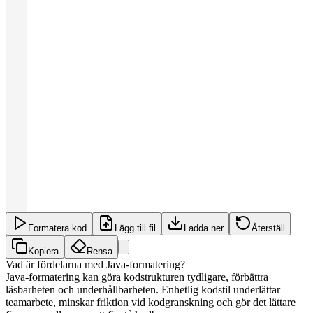
Formatera kod
Lägg till fil
Ladda ner
Återställ
Kopiera
Rensa
Vad är fördelarna med Java-formatering?
Java-formatering kan göra kodstrukturen tydligare, förbättra
läsbarheten och underhållbarheten. Enhetlig kodstil underlättar
teamarbete, minskar friktion vid kodgranskning och gör det lättare