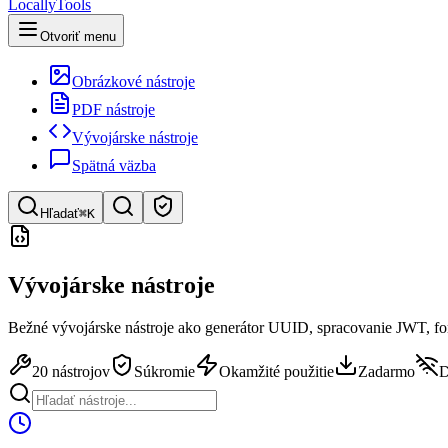
LocallyTools
Otvoriť menu
Obrázkové nástroje
PDF nástroje
Vývojárske nástroje
Spätná väzba
Hľadať
⌘K
Hľadať nástroje
Vývojárske nástroje
Rýchle vyhľadávanie nástrojov
Bežné vývojárske nástroje ako generátor UUID, spracovanie JWT, f
20 nástrojov
Súkromie
Okamžité použitie
Zadarmo
D