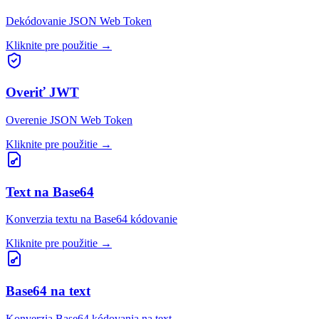
Dekódovanie JSON Web Token
Kliknite pre použitie
→
Overiť JWT
Overenie JSON Web Token
Kliknite pre použitie
→
Text na Base64
Konverzia textu na Base64 kódovanie
Kliknite pre použitie
→
Base64 na text
Konverzia Base64 kódovania na text