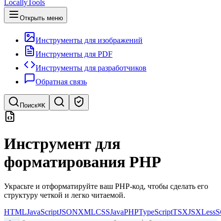
LocallyTools
Открыть меню
Инструменты для изображений
Инструменты для PDF
Инструменты для разработчиков
Обратная связь
Поиск
⌘K
Поиск инструментов
Инструмент для
Быстрый поиск инструментов
форматирования PHP
Украсьте и отформатируйте ваш PHP-код, чтобы сделать его
структуру четкой и легко читаемой.
HTML
JavaScript
JSON
XML
CSS
Java
PHP
TypeScript
TSX
JSX
Less
S