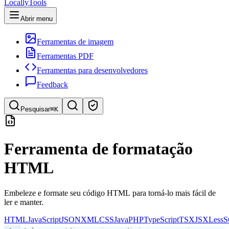
LocallyTools
Abrir menu
Ferramentas de imagem
Ferramentas PDF
Ferramentas para desenvolvedores
Feedback
Pesquisar
⌘K
Pesquisar ferramentas
Ferramenta de formatação
Pesquisa rápida de ferramentas
HTML
Embeleze e formate seu código HTML para torná-lo mais fácil de
ler e manter.
HTML
JavaScript
JSON
XML
CSS
Java
PHP
TypeScript
TSX
JSX
Less
S