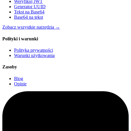
Weryfikuj JWT
Generator UUID
Tekst na Base64
Base64 na tekst
Zobacz wszystkie narzędzia
→
Polityki i warunki
Polityka prywatności
Warunki użytkowania
Zasoby
Blog
Opinie