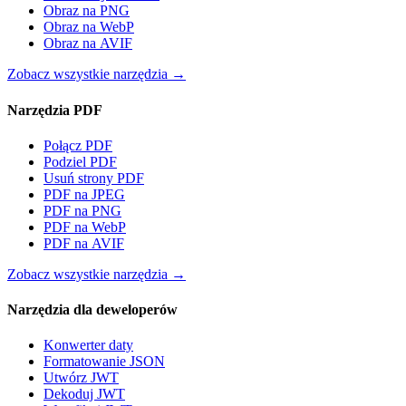
Obraz na PNG
Obraz na WebP
Obraz na AVIF
Zobacz wszystkie narzędzia
→
Narzędzia PDF
Połącz PDF
Podziel PDF
Usuń strony PDF
PDF na JPEG
PDF na PNG
PDF na WebP
PDF na AVIF
Zobacz wszystkie narzędzia
→
Narzędzia dla deweloperów
Konwerter daty
Formatowanie JSON
Utwórz JWT
Dekoduj JWT