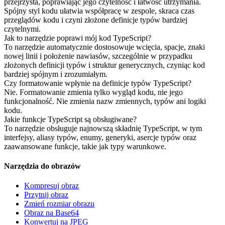
przejrzysta, poprawiając jego czytelność i łatwość utrzymania.
Spójny styl kodu ułatwia współpracę w zespole, skraca czas
przeglądów kodu i czyni złożone definicje typów bardziej
czytelnymi.
Jak to narzędzie poprawi mój kod TypeScript?
To narzędzie automatycznie dostosowuje wcięcia, spacje, znaki
nowej linii i położenie nawiasów, szczególnie w przypadku
złożonych definicji typów i struktur generycznych, czyniąc kod
bardziej spójnym i zrozumiałym.
Czy formatowanie wpłynie na definicje typów TypeScript?
Nie. Formatowanie zmienia tylko wygląd kodu, nie jego
funkcjonalność. Nie zmienia nazw zmiennych, typów ani logiki
kodu.
Jakie funkcje TypeScript są obsługiwane?
To narzędzie obsługuje najnowszą składnię TypeScript, w tym
interfejsy, aliasy typów, enumy, generyki, asercje typów oraz
zaawansowane funkcje, takie jak typy warunkowe.
Narzędzia do obrazów
Kompresuj obraz
Przytnij obraz
Zmień rozmiar obrazu
Obraz na Base64
Konwertuj na JPEG