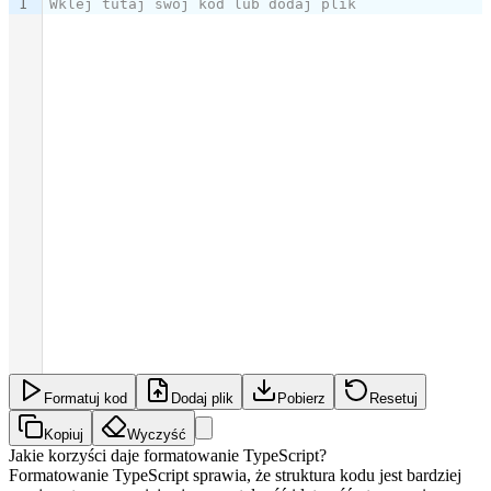
1
Wklej tutaj swój kod lub dodaj plik
Formatuj kod
Dodaj plik
Pobierz
Resetuj
Kopiuj
Wyczyść
Jakie korzyści daje formatowanie TypeScript?
Formatowanie TypeScript sprawia, że struktura kodu jest bardziej