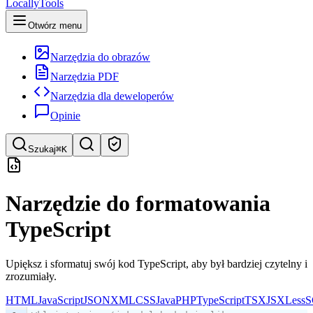
LocallyTools
Otwórz menu
Narzędzia do obrazów
Narzędzia PDF
Narzędzia dla deweloperów
Opinie
Szukaj
⌘K
Szukaj narzędzi
Narzędzie do formatowania
Szybkie wyszukiwanie narzędzi
TypeScript
Upiększ i sformatuj swój kod TypeScript, aby był bardziej czytelny i
zrozumiały.
HTML
JavaScript
JSON
XML
CSS
Java
PHP
TypeScript
TSX
JSX
Less
S