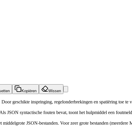
setten
Kopiëren
Wissen
r geschikte inspringing, regelonderbrekingen en spatiëring toe te vo
ls JSON syntactische fouten bevat, toont het hulpmiddel een foutmeldin
 middelgrote JSON-bestanden. Voor zeer grote bestanden (meerdere MB'