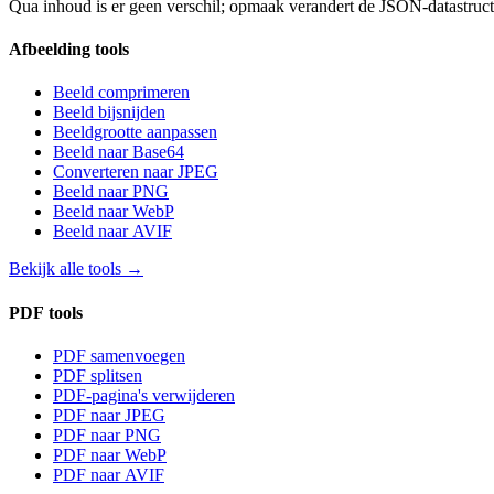
Qua inhoud is er geen verschil; opmaak verandert de JSON-datastructuu
Afbeelding tools
Beeld comprimeren
Beeld bijsnijden
Beeldgrootte aanpassen
Beeld naar Base64
Converteren naar JPEG
Beeld naar PNG
Beeld naar WebP
Beeld naar AVIF
Bekijk alle tools
→
PDF tools
PDF samenvoegen
PDF splitsen
PDF-pagina's verwijderen
PDF naar JPEG
PDF naar PNG
PDF naar WebP
PDF naar AVIF