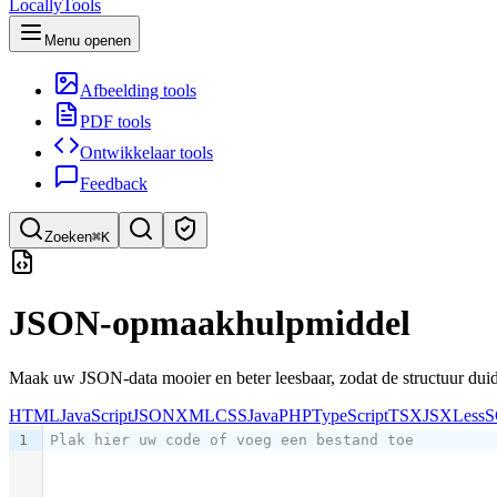
LocallyTools
Menu openen
Afbeelding tools
PDF tools
Ontwikkelaar tools
Feedback
Zoeken
⌘K
Zoek tools
JSON-opmaakhulpmiddel
Snel tools zoeken
Maak uw JSON-data mooier en beter leesbaar, zodat de structuur duide
HTML
JavaScript
JSON
XML
CSS
Java
PHP
TypeScript
TSX
JSX
Less
S
1
Plak hier uw code of voeg een bestand toe