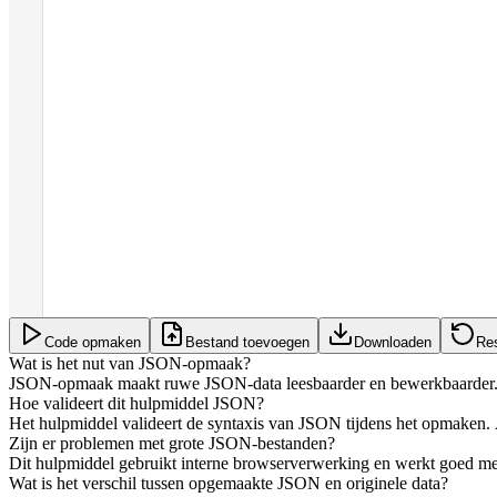
Code opmaken
Bestand toevoegen
Downloaden
Re
Wat is het nut van JSON-opmaak?
JSON-opmaak maakt ruwe JSON-data leesbaarder en bewerkbaarder. Doo
Hoe valideert dit hulpmiddel JSON?
Het hulpmiddel valideert de syntaxis van JSON tijdens het opmaken. A
Zijn er problemen met grote JSON-bestanden?
Dit hulpmiddel gebruikt interne browserverwerking en werkt goed met
Wat is het verschil tussen opgemaakte JSON en originele data?