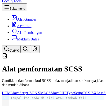
LocallyTools
Buka menu
Alat Gambar
Alat PDF
Alat Pembangun
Maklum Balas
Cari
⌘K
Cari alat
Alat pemformatan SCSS
Carian pantas untuk alat
Cantikkan dan format kod SCSS anda, menjadikan strukturnya jelas
dan mudah dibaca.
HTML
JavaScript
JSON
XML
CSS
Java
PHP
TypeScript
TSX
JSX
Less
S
1
Tampal kod anda di sini atau tambah fail