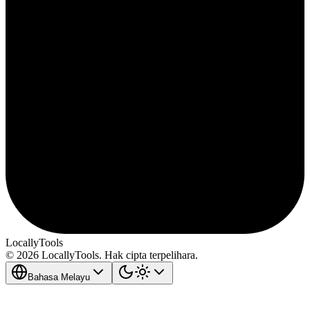
LocallyTools
© 2026 LocallyTools. Hak cipta terpelihara.
Bahasa Melayu