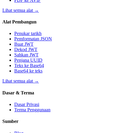
PDF ke AVIF
Lihat semua alat
→
Alat Pembangun
Penukar tarikh
Pemformatan JSON
Buat JWT
Dekod JWT
Sahkan JWT
Penjana UUID
Teks ke Base64
Base64 ke teks
Lihat semua alat
→
Dasar & Terma
Dasar Privasi
Terma Penggunaan
Sumber