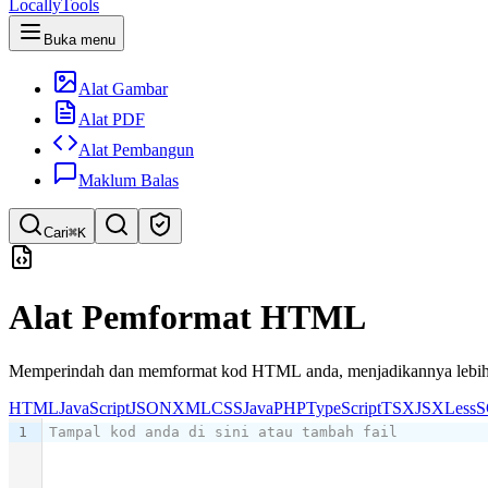
LocallyTools
Buka menu
Alat Gambar
Alat PDF
Alat Pembangun
Maklum Balas
Cari
⌘K
Cari alat
Alat Pemformat HTML
Carian pantas untuk alat
Memperindah dan memformat kod HTML anda, menjadikannya lebih 
HTML
JavaScript
JSON
XML
CSS
Java
PHP
TypeScript
TSX
JSX
Less
S
1
Tampal kod anda di sini atau tambah fail