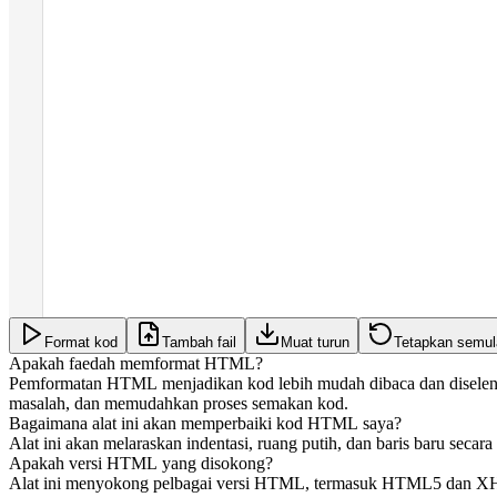
Format kod
Tambah fail
Muat turun
Tetapkan semul
Apakah faedah memformat HTML?
Pemformatan HTML menjadikan kod lebih mudah dibaca dan diselen
masalah, dan memudahkan proses semakan kod.
Bagaimana alat ini akan memperbaiki kod HTML saya?
Alat ini akan melaraskan indentasi, ruang putih, dan baris baru sec
Apakah versi HTML yang disokong?
Alat ini menyokong pelbagai versi HTML, termasuk HTML5 dan XHTM