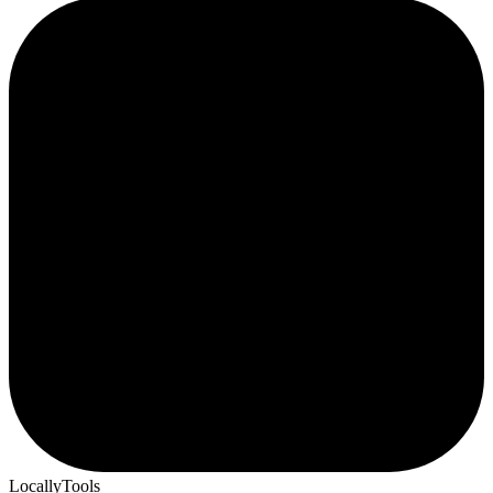
LocallyTools