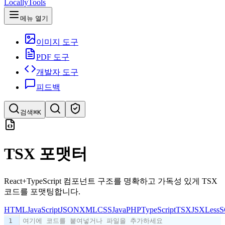
LocallyTools
메뉴 열기
이미지 도구
PDF 도구
개발자 도구
피드백
검색
⌘K
도구 검색
TSX 포맷터
빠르게 도구 검색
React+TypeScript 컴포넌트 구조를 명확하고 가독성 있게 TSX
코드를 포맷팅합니다.
HTML
JavaScript
JSON
XML
CSS
Java
PHP
TypeScript
TSX
JSX
Less
S
1
여기에 코드를 붙여넣거나 파일을 추가하세요