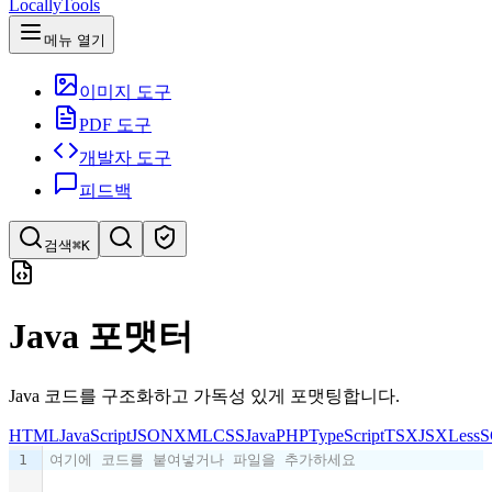
LocallyTools
메뉴 열기
이미지 도구
PDF 도구
개발자 도구
피드백
검색
⌘K
도구 검색
Java 포맷터
빠르게 도구 검색
Java 코드를 구조화하고 가독성 있게 포맷팅합니다.
HTML
JavaScript
JSON
XML
CSS
Java
PHP
TypeScript
TSX
JSX
Less
S
1
여기에 코드를 붙여넣거나 파일을 추가하세요