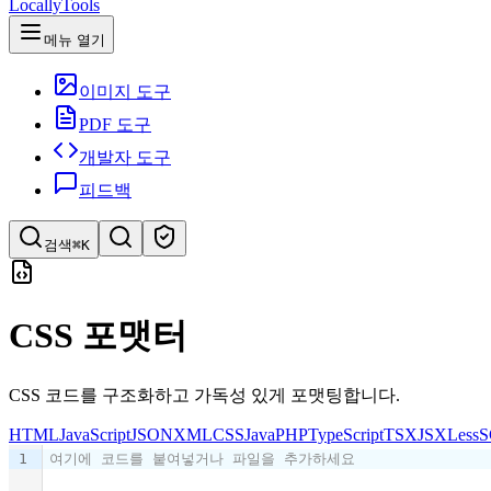
LocallyTools
메뉴 열기
이미지 도구
PDF 도구
개발자 도구
피드백
검색
⌘K
도구 검색
CSS 포맷터
빠르게 도구 검색
CSS 코드를 구조화하고 가독성 있게 포맷팅합니다.
HTML
JavaScript
JSON
XML
CSS
Java
PHP
TypeScript
TSX
JSX
Less
S
1
여기에 코드를 붙여넣거나 파일을 추가하세요