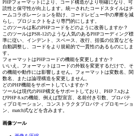
PHPフォーマットにより、コード構造がより明確になり、可
読性と保守性が向上します。統一されたコードスタイルはチ
ームコラボレーションを助け、コードレビュー中の摩擦を減
らし、プロジェクトをより専門的にします。
このツールは私のPHPコードをどのように改善しますか？
このツールはPSR-12のような人気のあるPHPコーディング標
準に従い、インデント、スペース、改行、括弧の位置などを
自動調整し、コードをより規範的で一貫性のあるものにしま
す。
フォーマットはPHPコードの機能を変更しますか？
いいえ。フォーマットはコードの外観を変更するだけで、そ
の機能や動作には影響しません。フォーマットは変数名、関
数名、または論理構造を変更しません。
どのPHP機能をサポートしていますか？
ツールは現代のPHP構文をサポートしており、PHP 7.xおよ
びPHP 8.xの機能、例えば型宣言、名前付き引数、プロパテ
ィプロモーション、コンストラクタプロパティプロモーショ
ン、match式などを含みます。
画像ツール
画像を圧縮