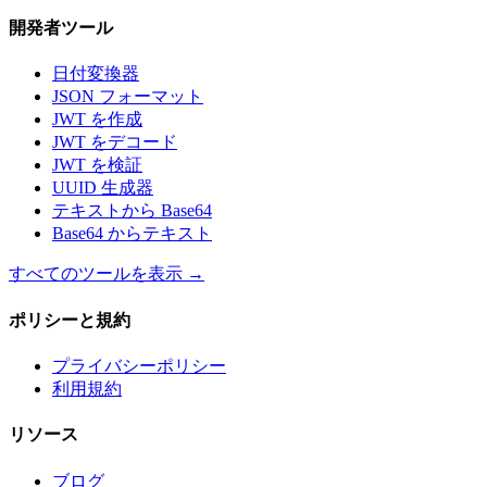
開発者ツール
日付変換器
JSON フォーマット
JWT を作成
JWT をデコード
JWT を検証
UUID 生成器
テキストから Base64
Base64 からテキスト
すべてのツールを表示
→
ポリシーと規約
プライバシーポリシー
利用規約
リソース
ブログ