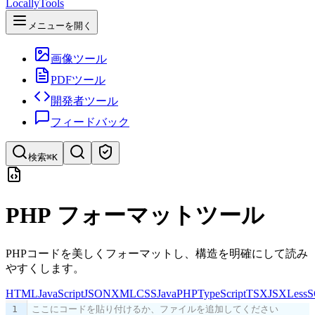
LocallyTools
メニューを開く
画像ツール
PDFツール
開発者ツール
フィードバック
検索
⌘K
ツールを検索
PHP フォーマットツール
ツールを素早く検索
PHPコードを美しくフォーマットし、構造を明確にして読み
やすくします。
HTML
JavaScript
JSON
XML
CSS
Java
PHP
TypeScript
TSX
JSX
Less
S
1
ここにコードを貼り付けるか、ファイルを追加してください