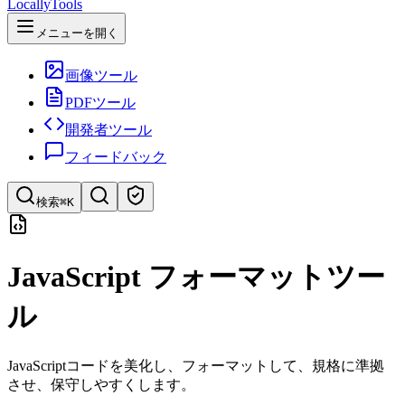
LocallyTools
メニューを開く
画像ツール
PDFツール
開発者ツール
フィードバック
検索
⌘K
ツールを検索
JavaScript フォーマットツー
ツールを素早く検索
ル
JavaScriptコードを美化し、フォーマットして、規格に準拠
させ、保守しやすくします。