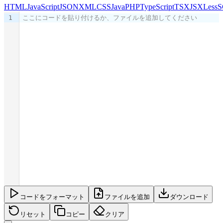
HTML
JavaScript
JSON
XML
CSS
Java
PHP
TypeScript
TSX
JSX
Less
S
1
ここにコードを貼り付けるか、ファイルを追加してください
コードをフォーマット
ファイルを追加
ダウンロード
リセット
コピー
クリア