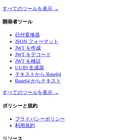
すべてのツールを表示
→
開発者ツール
日付変換器
JSON フォーマット
JWT を作成
JWT をデコード
JWT を検証
UUID 生成器
テキストから Base64
Base64 からテキスト
すべてのツールを表示
→
ポリシーと規約
プライバシーポリシー
利用規約
リソース