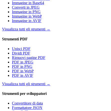
Immagine in Base64
Converti in JPEG
Immagine in PNG
Immagine in WebP
Immagine in AVIF
Visualizza tutti gli strumenti
→
Strumenti PDF
Unisci PDF
Dividi PDF
Rimuovi pagine PDF
PDF in JPEG
PDF in PNG
PDF in WebP
PDF in AVIF
Visualizza tutti gli strumenti
→
Strumenti per sviluppatori
Convertitore di data
Formattatore JSON