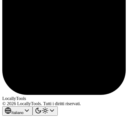
LocallyTools
© 2026 LocallyTools. Tutti i diritti riservati.
Italiano