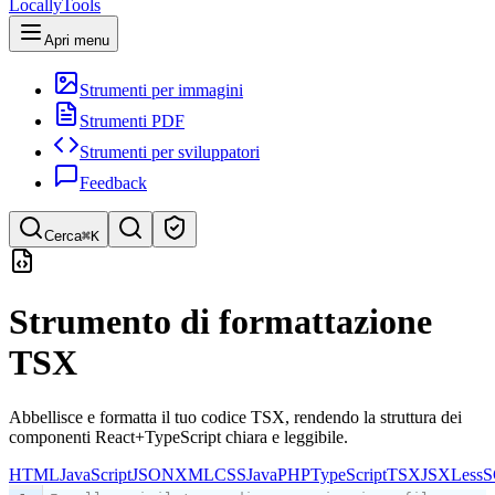
LocallyTools
Apri menu
Strumenti per immagini
Strumenti PDF
Strumenti per sviluppatori
Feedback
Cerca
⌘K
Cerca strumenti
Strumento di formattazione
Ricerca rapida di strumenti
TSX
Abbellisce e formatta il tuo codice TSX, rendendo la struttura dei
componenti React+TypeScript chiara e leggibile.
HTML
JavaScript
JSON
XML
CSS
Java
PHP
TypeScript
TSX
JSX
Less
S