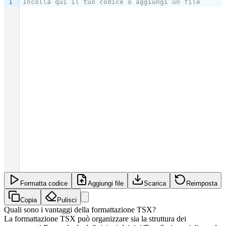
1
Incolla qui il tuo codice o aggiungi un file
Formatta codice
Aggiungi file
Scarica
Reimposta
Copia
Pulisci
Quali sono i vantaggi della formattazione TSX?
La formattazione TSX può organizzare sia la struttura dei