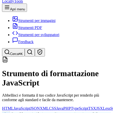
LocallyTools
Apri menu
Strumenti per immagini
Strumenti PDF
Strumenti per sviluppatori
Feedback
Cerca
⌘K
Cerca strumenti
Strumento di formattazione
Ricerca rapida di strumenti
JavaScript
Abbellisci e formatta il tuo codice JavaScript per renderlo più
conforme agli standard e facile da mantenere.
HTML
JavaScript
JSON
XML
CSS
Java
PHP
TypeScript
TSX
JSX
Less
S