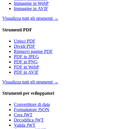
Immagine in WebP
Immagine in AVIF
Visualizza tutti gli strumenti
→
Strumenti PDF
Unisci PDF
Dividi PDF
Rimuovi pagine PDF
PDF in JPEG
PDF in PNG
PDF in WebP
PDF in AVIF
Visualizza tutti gli strumenti
→
Strumenti per sviluppatori
Convertitore di data
Formattatore JSON
Crea JWT
Decodifica JWT
Valida JWT