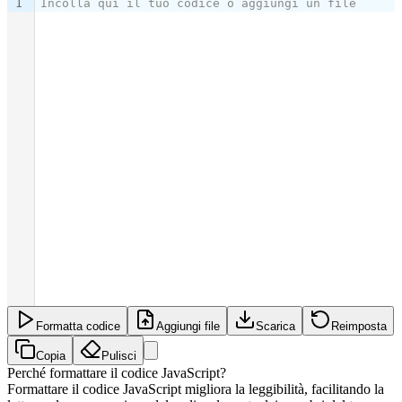
1
Incolla qui il tuo codice o aggiungi un file
Formatta codice
Aggiungi file
Scarica
Reimposta
Copia
Pulisci
Perché formattare il codice JavaScript?
Formattare il codice JavaScript migliora la leggibilità, facilitando la