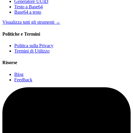
Generatore UUID
Testo a Base64
Base64 a testo
Visualizza tutti gli strumenti
→
Politiche e Termini
Politica sulla Privacy
Termini di Utilizzo
Risorse
Blog
Feedback