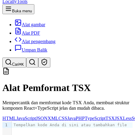
LocallyTools
Buka menu
Alat gambar
Alat PDF
Alat pengembang
Umpan Balik
Cari
⌘K
Cari alat
Alat Pemformat TSX
Pencarian cepat untuk alat
Mempercantik dan memformat kode TSX Anda, membuat struktur
komponen React+TypeScript jelas dan mudah dibaca.
HTML
JavaScript
JSON
XML
CSS
Java
PHP
TypeScript
TSX
JSX
Less
S
1
Tempelkan kode Anda di sini atau tambahkan file