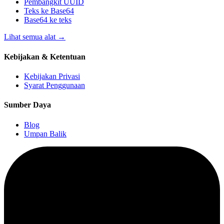
Pembangkit UUID
Teks ke Base64
Base64 ke teks
Lihat semua alat
→
Kebijakan & Ketentuan
Kebijakan Privasi
Syarat Penggunaan
Sumber Daya
Blog
Umpan Balik