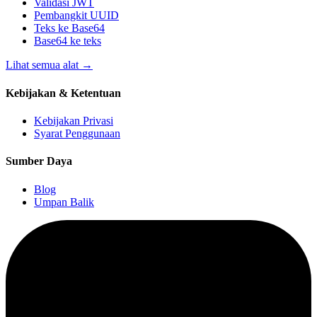
Validasi JWT
Pembangkit UUID
Teks ke Base64
Base64 ke teks
Lihat semua alat
→
Kebijakan & Ketentuan
Kebijakan Privasi
Syarat Penggunaan
Sumber Daya
Blog
Umpan Balik