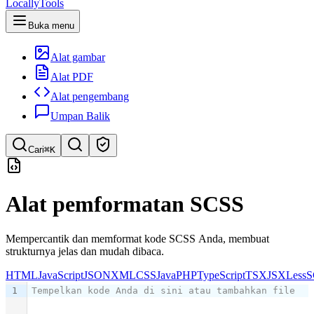
LocallyTools
Buka menu
Alat gambar
Alat PDF
Alat pengembang
Umpan Balik
Cari
⌘K
Cari alat
Alat pemformatan SCSS
Pencarian cepat untuk alat
Mempercantik dan memformat kode SCSS Anda, membuat
strukturnya jelas dan mudah dibaca.
HTML
JavaScript
JSON
XML
CSS
Java
PHP
TypeScript
TSX
JSX
Less
S
1
Tempelkan kode Anda di sini atau tambahkan file