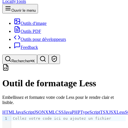
LocallyTools
Ouvrir le menu
Outils d'image
Outils PDF
Outils pour développeurs
Feedback
Rechercher
⌘K
Rechercher des outils
Outil de formatage Less
Recherche rapide d'outils
Embellissez et formatez votre code Less pour le rendre clair et
lisible.
HTML
JavaScript
JSON
XML
CSS
Java
PHP
TypeScript
TSX
JSX
Less
S
1
Collez votre code ici ou ajoutez un fichier