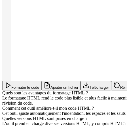
Formater le code
Ajouter un fichier
Télécharger
Réin
Quels sont les avantages du formatage HTML ?
Le formatage HTML rend le code plus lisible et plus facile à maintenir
révision du code.
Comment cet outil améliore-t-il mon code HTML ?
Cet outil ajuste automatiquement l'indentation, les espaces et les sauts
Quelles versions HTML sont prises en charge ?
L'outil prend en charge diverses versions HTML, y compris HTML5 et 