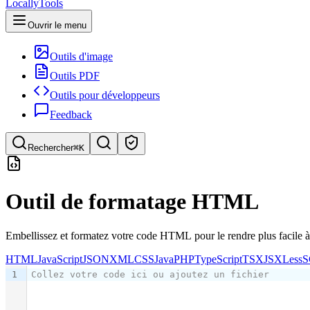
LocallyTools
Ouvrir le menu
Outils d'image
Outils PDF
Outils pour développeurs
Feedback
Rechercher
⌘K
Rechercher des outils
Outil de formatage HTML
Recherche rapide d'outils
Embellissez et formatez votre code HTML pour le rendre plus facile à l
HTML
JavaScript
JSON
XML
CSS
Java
PHP
TypeScript
TSX
JSX
Less
S
1
Collez votre code ici ou ajoutez un fichier