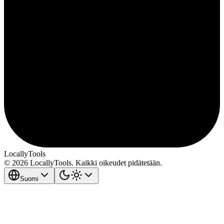
LocallyTools
© 2026 LocallyTools. Kaikki oikeudet pidätetään.
Suomi