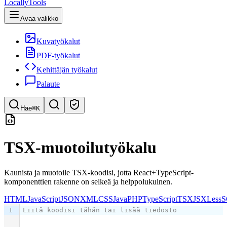
LocallyTools
Avaa valikko
Kuvatyökalut
PDF-työkalut
Kehittäjän työkalut
Palaute
Hae
⌘K
Etsi työkaluja
TSX-muotoilutyökalu
Pikahaku työkaluihin
Kaunista ja muotoile TSX-koodisi, jotta React+TypeScript-
komponenttien rakenne on selkeä ja helppolukuinen.
HTML
JavaScript
JSON
XML
CSS
Java
PHP
TypeScript
TSX
JSX
Less
S
1
Liitä koodisi tähän tai lisää tiedosto