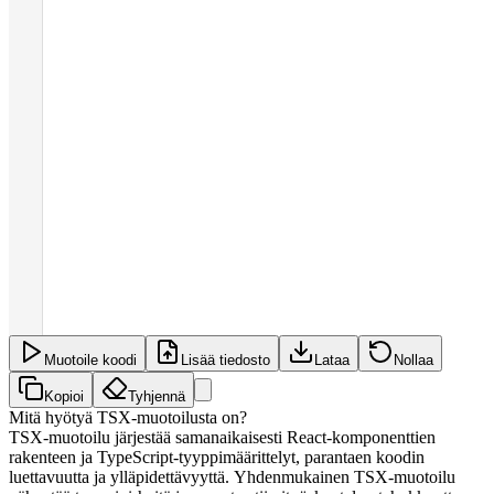
Muotoile koodi
Lisää tiedosto
Lataa
Nollaa
Kopioi
Tyhjennä
Mitä hyötyä TSX-muotoilusta on?
TSX-muotoilu järjestää samanaikaisesti React-komponenttien
rakenteen ja TypeScript-tyyppimäärittelyt, parantaen koodin
luettavuutta ja ylläpidettävyyttä. Yhdenmukainen TSX-muotoilu