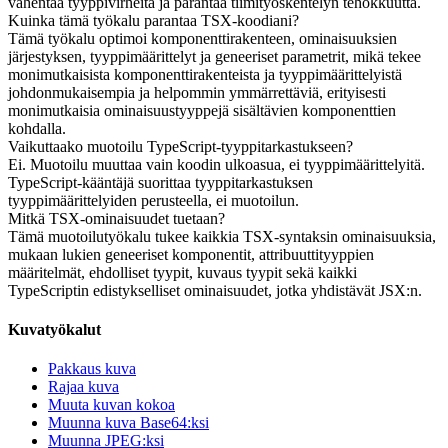
vähentää tyyppivirheitä ja parantaa tiimityöskentelyn tehokkuutta.
Kuinka tämä työkalu parantaa TSX-koodiani?
Tämä työkalu optimoi komponenttirakenteen, ominaisuuksien
järjestyksen, tyyppimäärittelyt ja geneeriset parametrit, mikä tekee
monimutkaisista komponenttirakenteista ja tyyppimäärittelyistä
johdonmukaisempia ja helpommin ymmärrettäviä, erityisesti
monimutkaisia ominaisuustyyppejä sisältävien komponenttien
kohdalla.
Vaikuttaako muotoilu TypeScript-tyyppitarkastukseen?
Ei. Muotoilu muuttaa vain koodin ulkoasua, ei tyyppimäärittelyitä.
TypeScript-kääntäjä suorittaa tyyppitarkastuksen
tyyppimäärittelyiden perusteella, ei muotoilun.
Mitkä TSX-ominaisuudet tuetaan?
Tämä muotoilutyökalu tukee kaikkia TSX-syntaksin ominaisuuksia,
mukaan lukien geneeriset komponentit, attribuuttityyppien
määritelmät, ehdolliset tyypit, kuvaus tyypit sekä kaikki
TypeScriptin edistykselliset ominaisuudet, jotka yhdistävät JSX:n.
Kuvatyökalut
Pakkaus kuva
Rajaa kuva
Muuta kuvan kokoa
Muunna kuva Base64:ksi
Muunna JPEG:ksi