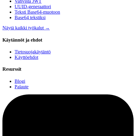
Vahvista JWT
UUID-generaattori
Teksti Base64-muotoon
Base64 tekstiksi
Näytä kaikki työkalut
→
Käytännöt ja ehdot
Tietosuojakäytäntö
Käyttöehdot
Resurssit
Blogi
Palaute