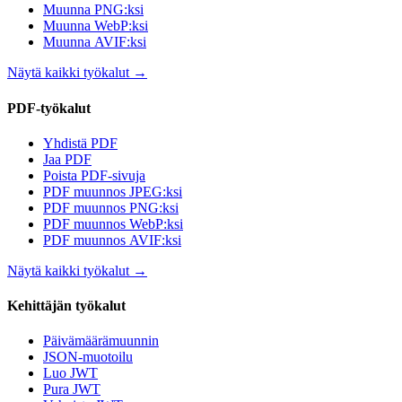
Muunna PNG:ksi
Muunna WebP:ksi
Muunna AVIF:ksi
Näytä kaikki työkalut
→
PDF-työkalut
Yhdistä PDF
Jaa PDF
Poista PDF-sivuja
PDF muunnos JPEG:ksi
PDF muunnos PNG:ksi
PDF muunnos WebP:ksi
PDF muunnos AVIF:ksi
Näytä kaikki työkalut
→
Kehittäjän työkalut
Päivämäärämuunnin
JSON-muotoilu
Luo JWT
Pura JWT