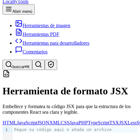
LocallyTools
Abrir menú
Herramientas de imagen
Herramientas PDF
Herramientas para desarrolladores
Comentarios
buscar
⌘K
Buscar herramientas
Herramienta de formato JSX
Búsqueda rápida de herramientas
Embellece y formatea tu código JSX para que la estructura de los
componentes React sea clara y legible.
HTML
JavaScript
JSON
XML
CSS
Java
PHP
TypeScript
TSX
JSX
Less
S
1
Pegue su código aquí o añada un archivo