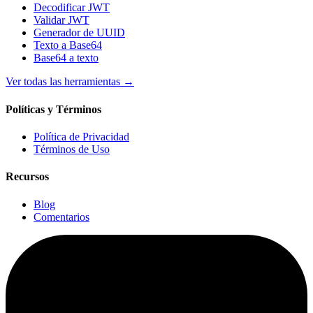
Decodificar JWT
Validar JWT
Generador de UUID
Texto a Base64
Base64 a texto
Ver todas las herramientas
→
Políticas y Términos
Política de Privacidad
Términos de Uso
Recursos
Blog
Comentarios