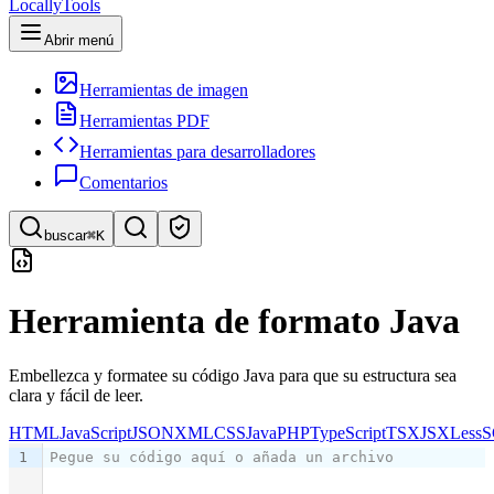
LocallyTools
Abrir menú
Herramientas de imagen
Herramientas PDF
Herramientas para desarrolladores
Comentarios
buscar
⌘K
Buscar herramientas
Herramienta de formato Java
Búsqueda rápida de herramientas
Embellezca y formatee su código Java para que su estructura sea
clara y fácil de leer.
HTML
JavaScript
JSON
XML
CSS
Java
PHP
TypeScript
TSX
JSX
Less
S
1
Pegue su código aquí o añada un archivo