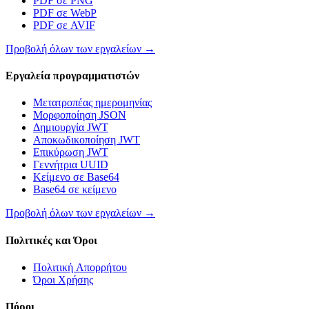
PDF σε PNG
PDF σε WebP
PDF σε AVIF
Προβολή όλων των εργαλείων
→
Εργαλεία προγραμματιστών
Μετατροπέας ημερομηνίας
Μορφοποίηση JSON
Δημιουργία JWT
Αποκωδικοποίηση JWT
Επικύρωση JWT
Γεννήτρια UUID
Κείμενο σε Base64
Base64 σε κείμενο
Προβολή όλων των εργαλείων
→
Πολιτικές και Όροι
Πολιτική Απορρήτου
Όροι Χρήσης
Πόροι