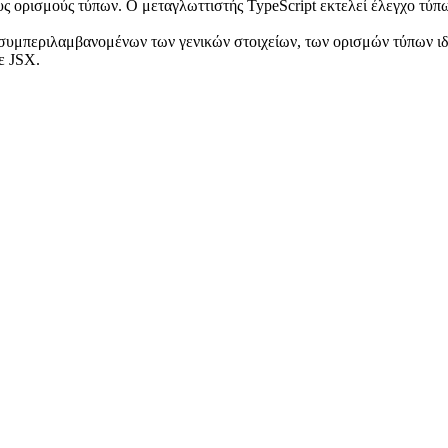
υς ορισμούς τύπων. Ο μεταγλωττιστής TypeScript εκτελεί έλεγχο τύπ
συμπεριλαμβανομένων των γενικών στοιχείων, των ορισμών τύπων ιδι
ε JSX.