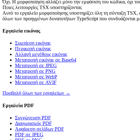
Όχι. Η μορφοποίηση αλλάζει μόνο την εμφάνιση του κώδικα, όχι το
Ποιες λειτουργίες TSX υποστηρίζονται;
Αυτό το εργαλείο μορφοποίησης υποστηρίζει όλη τη σύνταξη TSX, 
όλων των προηγμένων δυνατοτήτων TypeScript που συνδυάζονται μ
Εργαλεία εικόνας
Συμπίεση εικόνας
Περικοπή εικόνας
Αλλαγή μεγέθους εικόνας
Μετατροπή εικόνας σε Base64
Μετατροπή σε JPEG
Μετατροπή σε PNG
Μετατροπή σε WebP
Μετατροπή σε AVIF
Προβολή όλων των εργαλείων
→
Εργαλεία PDF
Συγχώνευση PDF
Διαχωρισμός PDF
Αφαίρεση σελίδων PDF
PDF σε JPEG