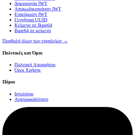
Δημιουργία JWT
Αποκωδικοποίηση JWT
Επικύρωση JWT
Γεννήτρια UUID
Κείμενο σε Base64
Base64 σε κείμενο
Προβολή όλων των εργαλείων
→
Πολιτικές και Όροι
Πολιτική Απορρήτου
Όροι Χρήσης
Πόροι
Ιστολόγιο
Ανατροφοδότηση