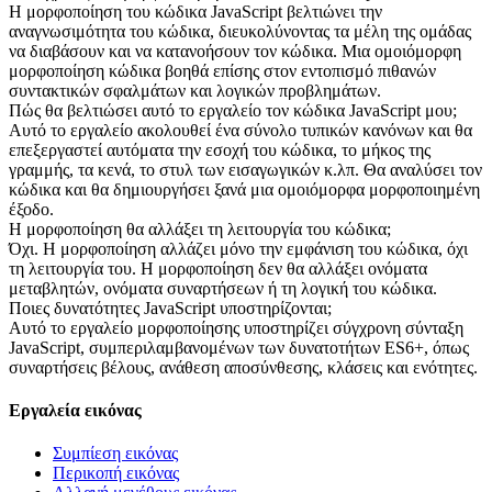
Η μορφοποίηση του κώδικα JavaScript βελτιώνει την
αναγνωσιμότητα του κώδικα, διευκολύνοντας τα μέλη της ομάδας
να διαβάσουν και να κατανοήσουν τον κώδικα. Μια ομοιόμορφη
μορφοποίηση κώδικα βοηθά επίσης στον εντοπισμό πιθανών
συντακτικών σφαλμάτων και λογικών προβλημάτων.
Πώς θα βελτιώσει αυτό το εργαλείο τον κώδικα JavaScript μου;
Αυτό το εργαλείο ακολουθεί ένα σύνολο τυπικών κανόνων και θα
επεξεργαστεί αυτόματα την εσοχή του κώδικα, το μήκος της
γραμμής, τα κενά, το στυλ των εισαγωγικών κ.λπ. Θα αναλύσει τον
κώδικα και θα δημιουργήσει ξανά μια ομοιόμορφα μορφοποιημένη
έξοδο.
Η μορφοποίηση θα αλλάξει τη λειτουργία του κώδικα;
Όχι. Η μορφοποίηση αλλάζει μόνο την εμφάνιση του κώδικα, όχι
τη λειτουργία του. Η μορφοποίηση δεν θα αλλάξει ονόματα
μεταβλητών, ονόματα συναρτήσεων ή τη λογική του κώδικα.
Ποιες δυνατότητες JavaScript υποστηρίζονται;
Αυτό το εργαλείο μορφοποίησης υποστηρίζει σύγχρονη σύνταξη
JavaScript, συμπεριλαμβανομένων των δυνατοτήτων ES6+, όπως
συναρτήσεις βέλους, ανάθεση αποσύνθεσης, κλάσεις και ενότητες.
Εργαλεία εικόνας
Συμπίεση εικόνας
Περικοπή εικόνας