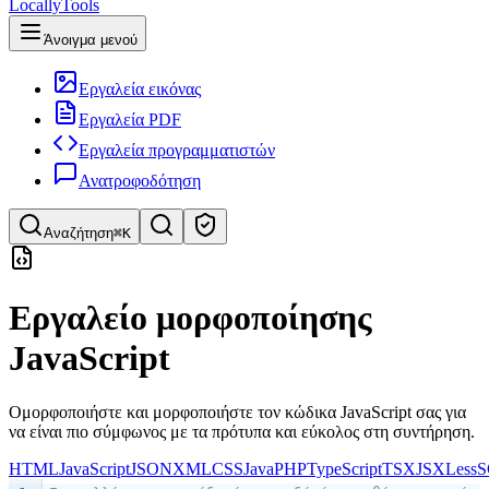
LocallyTools
Άνοιγμα μενού
Εργαλεία εικόνας
Εργαλεία PDF
Εργαλεία προγραμματιστών
Ανατροφοδότηση
Αναζήτηση
⌘K
Αναζήτηση εργαλείων
Εργαλείο μορφοποίησης
Γρήγορη αναζήτηση εργαλείων
JavaScript
Ομορφοποιήστε και μορφοποιήστε τον κώδικα JavaScript σας για
να είναι πιο σύμφωνος με τα πρότυπα και εύκολος στη συντήρηση.
HTML
JavaScript
JSON
XML
CSS
Java
PHP
TypeScript
TSX
JSX
Less
S