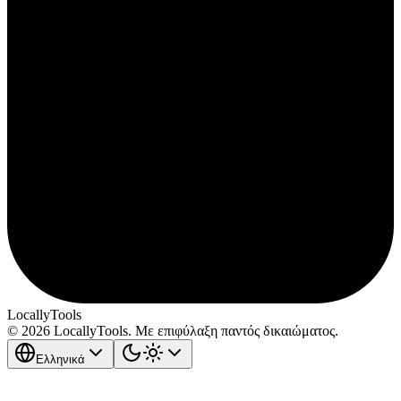
LocallyTools
© 2026 LocallyTools. Με επιφύλαξη παντός δικαιώματος.
Ελληνικά