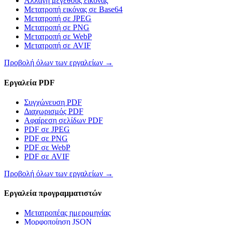
Αλλαγή μεγέθους εικόνας
Μετατροπή εικόνας σε Base64
Μετατροπή σε JPEG
Μετατροπή σε PNG
Μετατροπή σε WebP
Μετατροπή σε AVIF
Προβολή όλων των εργαλείων
→
Εργαλεία PDF
Συγχώνευση PDF
Διαχωρισμός PDF
Αφαίρεση σελίδων PDF
PDF σε JPEG
PDF σε PNG
PDF σε WebP
PDF σε AVIF
Προβολή όλων των εργαλείων
→
Εργαλεία προγραμματιστών
Μετατροπέας ημερομηνίας
Μορφοποίηση JSON