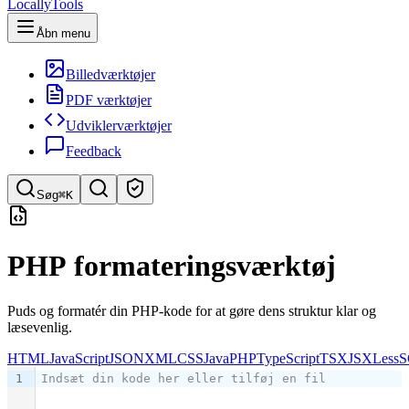
LocallyTools
Åbn menu
Billedværktøjer
PDF værktøjer
Udviklerværktøjer
Feedback
Søg
⌘K
Søg efter værktøjer
PHP formateringsværktøj
Hurtig søgning efter værktøjer
Puds og formatér din PHP-kode for at gøre dens struktur klar og
læsevenlig.
HTML
JavaScript
JSON
XML
CSS
Java
PHP
TypeScript
TSX
JSX
Less
S
1
Indsæt din kode her eller tilføj en fil