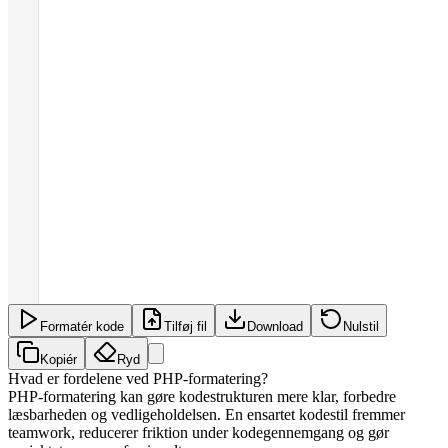
Formatér kode
Tilføj fil
Download
Nulstil
Kopiér
Ryd
Hvad er fordelene ved PHP-formatering?
PHP-formatering kan gøre kodestrukturen mere klar, forbedre
læsbarheden og vedligeholdelsen. En ensartet kodestil fremmer
teamwork, reducerer friktion under kodegennemgang og gør