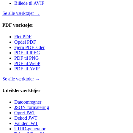
Billede til AVIF
Se alle værktøjer
→
PDF værktøjer
Flet PDF
Opdel PDF
Fjern PDF-sider
PDF til JPEG
PDF til PNG
PDF til WebP
PDF til AVIF
Se alle værktøjer
→
Udviklerværktøjer
Datoomregner
JSON-formatering
Opret JWT
Dekod JWT
Valider JWT
UUID-generator