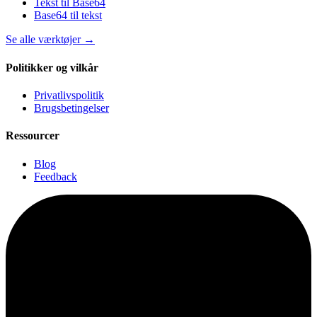
Tekst til Base64
Base64 til tekst
Se alle værktøjer
→
Politikker og vilkår
Privatlivspolitik
Brugsbetingelser
Ressourcer
Blog
Feedback