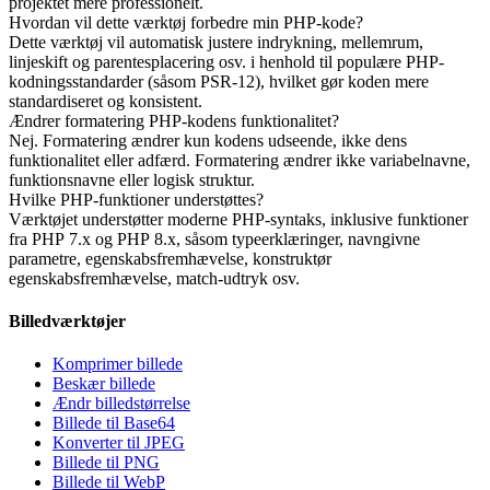
projektet mere professionelt.
Hvordan vil dette værktøj forbedre min PHP-kode?
Dette værktøj vil automatisk justere indrykning, mellemrum,
linjeskift og parentesplacering osv. i henhold til populære PHP-
kodningsstandarder (såsom PSR-12), hvilket gør koden mere
standardiseret og konsistent.
Ændrer formatering PHP-kodens funktionalitet?
Nej. Formatering ændrer kun kodens udseende, ikke dens
funktionalitet eller adfærd. Formatering ændrer ikke variabelnavne,
funktionsnavne eller logisk struktur.
Hvilke PHP-funktioner understøttes?
Værktøjet understøtter moderne PHP-syntaks, inklusive funktioner
fra PHP 7.x og PHP 8.x, såsom typeerklæringer, navngivne
parametre, egenskabsfremhævelse, konstruktør
egenskabsfremhævelse, match-udtryk osv.
Billedværktøjer
Komprimer billede
Beskær billede
Ændr billedstørrelse
Billede til Base64
Konverter til JPEG
Billede til PNG
Billede til WebP