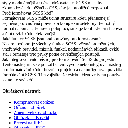
styly modulárnější a snáze udržovatelné. SCSS musí být
zkompilován do běžného CSS, aby jej prohlížeč rozpoznal.
Proč formátovat SCSS kód?
Formátování SCSS může učinit strukturu kódu přehlednější,
zejména pro vnořená pravidla a komplexní selektory. Jednotný
formát napomáhá týmové spolupráci, snižuje konflikty při slučování
a činí revizi kódu efektivnější.
Jaké funkce SCSS jsou podporovány pro formátování?
Nástroj podporuje všechny funkce SCSS, včetně proměnných,
vnořených pravidel, mixinů, funkcí, podmíněných příkazů, cyklů
atd. Formátuje tyto prvky podle osvědčených postupů.
Jak integrovat tento nástroj pro formátování SCSS do projektu?
Tento nástroj můžete použít během vývoje nebo integrovat nástroj
pro formátování kódu do svého projektu a nakonfigurovat pravidla
formátování SCSS. Tím zajistíte, že všichni členové týmu používají
jednotný styl kódu.
Obrázkové nástroje
Komprimovat obrázek
Oříznout obrázek
Změnit velikost obrázku
Obrázek na Base64
Převést na JPEG
Obrázek na PNG