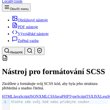
LocallyTools
Otevřít menu
Obrázkové nástroje
PDF nástroje
Vývojářské nástroje
Zpětná vazba
Hledat
⌘K
Hledat nástroje
Nástroj pro formátování SCSS
Rychlé vyhledávání nástrojů
Zkrášlete a formátujte svůj SCSS kód, aby byla jeho struktura
přehledná a snadno čitelná.
HTML
JavaScript
JSON
XML
CSS
Java
PHP
TypeScript
TSX
JSX
Less
S
1
Vložte zde svůj kód nebo přidejte soubor