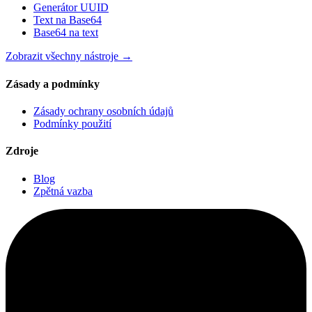
Generátor UUID
Text na Base64
Base64 na text
Zobrazit všechny nástroje
→
Zásady a podmínky
Zásady ochrany osobních údajů
Podmínky použití
Zdroje
Blog
Zpětná vazba