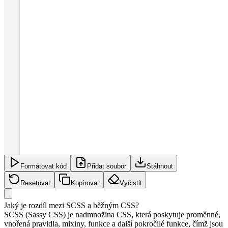
Formátovat kód
Přidat soubor
Stáhnout
Resetovat
Kopírovat
Vyčistit
Jaký je rozdíl mezi SCSS a běžným CSS?
SCSS (Sassy CSS) je nadmnožina CSS, která poskytuje proměnné,
vnořená pravidla, mixiny, funkce a další pokročilé funkce, čímž jsou