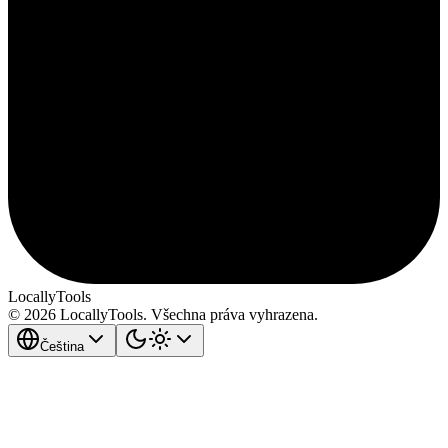
LocallyTools
© 2026 LocallyTools. Všechna práva vyhrazena.
Čeština