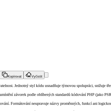
Kopírovat
Vyčistit
telnost. Jednotný styl kódu usnadňuje týmovou spolupráci, snižuje tření
 umístění závorek podle oblíbených standardů kódování PHP (jako PSR-1
ování. Formátování neupravuje názvy proměnných, funkcí ani logickou