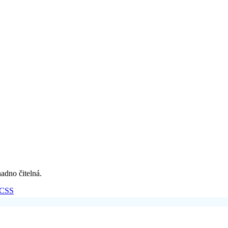
nadno čitelná.
CSS