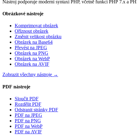
Nástroj podporuje moderní syntaxi PHP, včetně funkcí PHP 7.x a PHP
Obrázkové nástroje
Komprimovat obrázek
Oříznout obrázek
Změnit velikost obrázku
Obrázek na Base64
Převést na JPEG
Obrázek na PNG
Obrázek na WebP
Obrázek na AVIF
Zobrazit všechny nástroje
→
PDF nástroje
Sloučit PDF
Rozdělit PDF
Odstranit stránky PDF
PDF na JPEG
PDF na PNG
PDF na WebP
PDF na AVIF