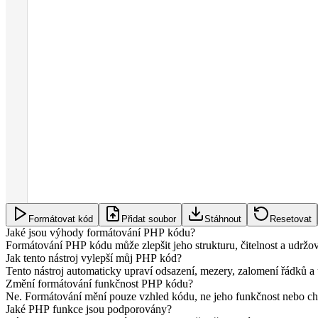
Formátovat kód
Přidat soubor
Stáhnout
Resetovat
Jaké jsou výhody formátování PHP kódu?
Formátování PHP kódu může zlepšit jeho strukturu, čitelnost a udržova
Jak tento nástroj vylepší můj PHP kód?
Tento nástroj automaticky upraví odsazení, mezery, zalomení řádků a
Změní formátování funkčnost PHP kódu?
Ne. Formátování mění pouze vzhled kódu, ne jeho funkčnost nebo ch
Jaké PHP funkce jsou podporovány?