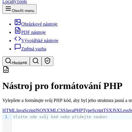
LocallyTools
Otevřít menu
Obrázkové nástroje
PDF nástroje
Vývojářské nástroje
Zpětná vazba
Hledat
⌘K
Hledat nástroje
Nástroj pro formátování PHP
Rychlé vyhledávání nástrojů
Vylepšete a formátujte svůj PHP kód, aby byl jeho struktura jasná a s
HTML
JavaScript
JSON
XML
CSS
Java
PHP
TypeScript
TSX
JSX
Less
S
1
Vložte zde svůj kód nebo přidejte soubor