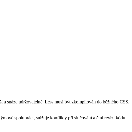
ější a snáze udržovatelné. Less musí být zkompilován do běžného CSS,
mové spolupráci, snižuje konflikty při slučování a činí revizi kódu