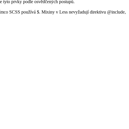
je tyto prvky podle osvědčených postupů.
ímco SCSS používá $. Mixiny v Less nevyžadují direktivu @include,