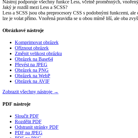
Nástroj podporuje všechny funkce Less, včetně proměnných, vnořenýc
Jaký je rozdíl mezi Less a SCSS?
Less a SCSS jsou oba preprocesory CSS s podobnými funkcemi, ale o
lze je volat přímo. Vnořená pravidla se u obou mírně liší, ale oba zvy
Obrázkové nástroje
Komprimovat obrázek
Oříznout obrázek
Změnit velikost obrázku
Obrázek na Base64
Převést na JPEG
Obrázek na PNG
Obrázek na WebP
Obrázek na AVIF
Zobrazit všechny nástroje
→
PDF nástroje
Sloučit PDF
Rozdělit PDF
Odstranit stránky PDF
PDF na JPEG