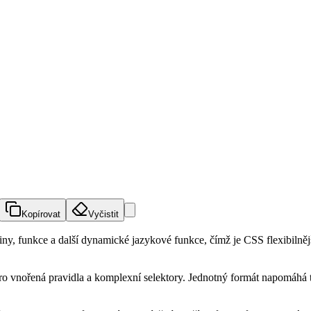
Kopírovat
Vyčistit
iny, funkce a další dynamické jazykové funkce, čímž je CSS flexibiln
o vnořená pravidla a komplexní selektory. Jednotný formát napomáhá tý