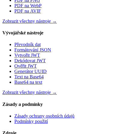
PDF na PNG
PDF na WebP
PDF na AVIF
Zobrazit všechny nástroje
→
Vývojářské nástroje
Převodník dat
Formátování JSON
Vytvořit JWT
Dekódovat JWT
Ověřit JWT
Generátor UUID
Text na Base64
Base64 na text
Zobrazit všechny nástroje
→
Zásady a podmínky
Zásady ochrany osobních údajů
Podmínky použití
Zdroje