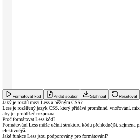
Formátovat kód
Přidat soubor
Stáhnout
Resetovat
Jaký je rozdíl mezi Less a běžným CSS?
Less je rozšířený jazyk CSS, který přidává proměnné, vnořování, mix
aby jej prohlížeč rozpoznal.
Proč formátovat Less kód?
Formátování Less může učinit strukturu kódu přehlednější, zejména pr
efektivnější.
Jaké funkce Less jsou podporovány pro formátování?