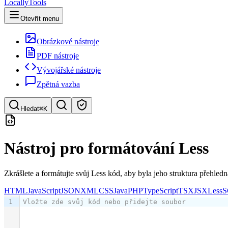
LocallyTools
Otevřít menu
Obrázkové nástroje
PDF nástroje
Vývojářské nástroje
Zpětná vazba
Hledat
⌘K
Hledat nástroje
Nástroj pro formátování Less
Rychlé vyhledávání nástrojů
Zkrášlete a formátujte svůj Less kód, aby byla jeho struktura přehledn
HTML
JavaScript
JSON
XML
CSS
Java
PHP
TypeScript
TSX
JSX
Less
S
1
Vložte zde svůj kód nebo přidejte soubor