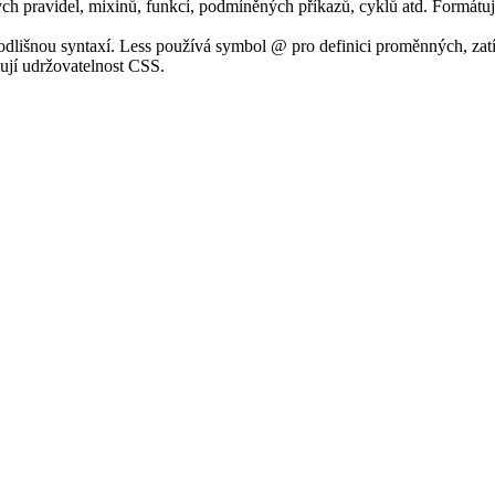
h pravidel, mixinů, funkcí, podmíněných příkazů, cyklů atd. Formátu
dlišnou syntaxí. Less používá symbol @ pro definici proměnných, zat
šují udržovatelnost CSS.