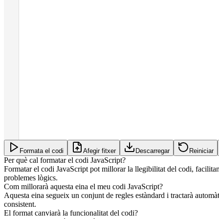
Formata el codi
Afegir fitxer
Descarregar
Reiniciar
Per què cal formatar el codi JavaScript?
Formatar el codi JavaScript pot millorar la llegibilitat del codi, facil
problemes lògics.
Com millorarà aquesta eina el meu codi JavaScript?
Aquesta eina segueix un conjunt de regles estàndard i tractarà automàtic
consistent.
El format canviarà la funcionalitat del codi?