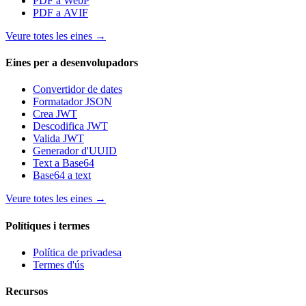
PDF a WebP
PDF a AVIF
Veure totes les eines
→
Eines per a desenvolupadors
Convertidor de dates
Formatador JSON
Crea JWT
Descodifica JWT
Valida JWT
Generador d'UUID
Text a Base64
Base64 a text
Veure totes les eines
→
Polítiques i termes
Política de privadesa
Termes d'ús
Recursos