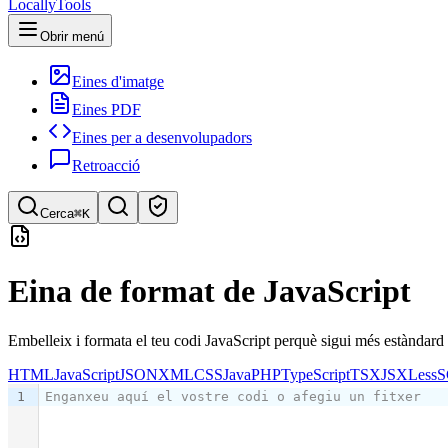
LocallyTools
Obrir menú
Eines d'imatge
Eines PDF
Eines per a desenvolupadors
Retroacció
Cerca
⌘K
Cerca eines
Eina de format de JavaScript
Cerca ràpida d'eines
Embelleix i formata el teu codi JavaScript perquè sigui més estàndard i
HTML
JavaScript
JSON
XML
CSS
Java
PHP
TypeScript
TSX
JSX
Less
S
1
Enganxeu aquí el vostre codi o afegiu un fitxer