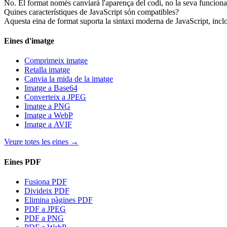
No. El format només canviarà l'aparença del codi, no la seva funcionali
Quines característiques de JavaScript són compatibles?
Aquesta eina de format suporta la sintaxi moderna de JavaScript, inclo
Eines d'imatge
Comprimeix imatge
Retalla imatge
Canvia la mida de la imatge
Imatge a Base64
Converteix a JPEG
Imatge a PNG
Imatge a WebP
Imatge a AVIF
Veure totes les eines
→
Eines PDF
Fusiona PDF
Divideix PDF
Elimina pàgines PDF
PDF a JPEG
PDF a PNG