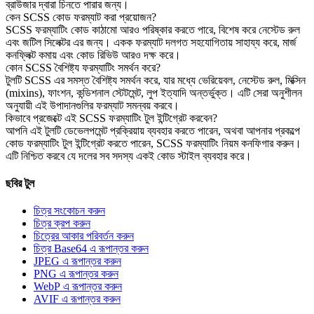
ব্রাউজার দ্বারা চিনতে পারার জন্য।
কেন SCSS কোড ফরম্যাট করা প্রয়োজন?
SCSS ফরম্যাটিং কোড কাঠামো আরও পরিষ্কার করতে পারে, বিশেষ করে নেস্টেড রুল
এবং জটিল সিলেক্টর এর জন্য। একক ফরম্যাট দলগত সহযোগিতায় সাহায্য করে, মার্জ
কনফ্লিক্ট কমায় এবং কোড রিভিউ আরও দক্ষ করে।
কোন SCSS বৈশিষ্ট্য ফরম্যাটিং সমর্থন করে?
টুলটি SCSS এর সমস্ত বৈশিষ্ট্য সমর্থন করে, যার মধ্যে ভেরিয়েবল, নেস্টেড রুল, মিক্সিন
(mixins), ফাংশন, কন্ডিশনাল স্টেটমেন্ট, লুপ ইত্যাদি অন্তর্ভুক্ত। এটি সেরা অনুশীলন
অনুযায়ী এই উপাদানগুলির ফরম্যাট সমন্বয় করবে।
কিভাবে প্রজেক্টে এই SCSS ফরম্যাটিং টুল ইন্টিগ্রেট করবেন?
আপনি এই টুলটি ডেভেলপমেন্ট প্রক্রিয়ায় ব্যবহার করতে পারেন, অথবা আপনার প্রকল্পে
কোড ফরম্যাটিং টুল ইন্টিগ্রেট করতে পারেন, SCSS ফরম্যাটিং নিয়ম কনফিগার করুন।
এটি নিশ্চিত করবে যে দলের সব সদস্য একই কোড স্টাইল ব্যবহার করে।
ছবির টুল
চিত্র সংকোচন করুন
চিত্র ক্রপ করুন
চিত্রের আকার পরিবর্তন করুন
চিত্র Base64 এ রূপান্তর করুন
JPEG এ রূপান্তর করুন
PNG এ রূপান্তর করুন
WebP এ রূপান্তর করুন
AVIF এ রূপান্তর করুন