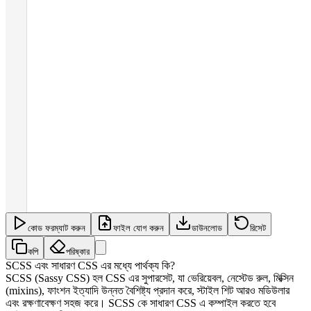
কোড ফরম্যাট করুন
ফাইল যোগ করুন
ডাউনলোড
রিসেট
কপি
পরিষ্কার
SCSS এবং সাধারণ CSS এর মধ্যে পার্থক্য কি?
SCSS (Sassy CSS) হল CSS এর সুপারসেট, যা ভেরিয়েবল, নেস্টেড রুল, মিক্সিন
(mixins), ফাংশন ইত্যাদি উন্নত বৈশিষ্ট্য প্রদান করে, স্টাইল শিট আরও মডিউলার
এবং রক্ষণাবেক্ষণ সহজ করে। SCSS কে সাধারণ CSS এ কম্পাইল করতে হবে