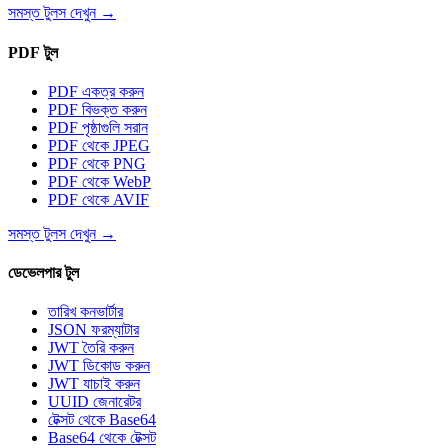
সমস্ত টুলস দেখুন
→
PDF টুল
PDF একত্র করুন
PDF বিভক্ত করুন
PDF পৃষ্ঠাগুলি সরান
PDF থেকে JPEG
PDF থেকে PNG
PDF থেকে WebP
PDF থেকে AVIF
সমস্ত টুলস দেখুন
→
ডেভেলপার টুল
তারিখ কনভার্টার
JSON ফরম্যাটার
JWT তৈরি করুন
JWT ডিকোড করুন
JWT যাচাই করুন
UUID জেনারেটর
টেক্সট থেকে Base64
Base64 থেকে টেক্সট