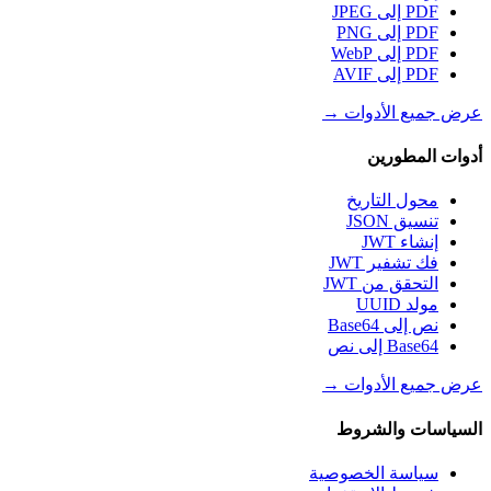
PDF إلى JPEG
PDF إلى PNG
PDF إلى WebP
PDF إلى AVIF
عرض جميع الأدوات
→
أدوات المطورين
محول التاريخ
تنسيق JSON
إنشاء JWT
فك تشفير JWT
التحقق من JWT
مولد UUID
نص إلى Base64
Base64 إلى نص
عرض جميع الأدوات
→
السياسات والشروط
سياسة الخصوصية