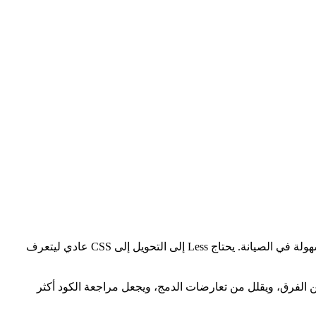
Less هي لغة توسيع لـ CSS تضيف ميزات لغة ديناميكية مثل المتغيرات، التداخل، الخلطات (mixins)، الوظائف، مما يجعل CSS أكثر مرونة وسهولة في الصيانة. يحتاج Less إلى التحويل إلى CSS عادي ليتعرف
ون بين الفرق، ويقلل من تعارضات الدمج، ويجعل مراجعة الكود أكثر