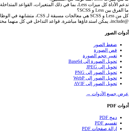
تدعم الأداة كل ميزات Less، بما في ذلك المتغيرات، القواعد المتداخلة، الخلطات (mixins)، الوظائف، العبارات الشرطية، الحلقات، إلخ. ستقوم بضبط تنسيق هذه العناصر وفقًا لأفضل الممارسات.
ما الفرق بين Less و SCSS؟
@include، يمكن استدعاؤها مباشرة. قواعد التداخل في كل منهما مختلفة قليلاً، ولكن كلاهما يحسن قابلية صيانة CSS.
أدوات الصور
ضغط الصور
قص الصورة
تغيير حجم الصورة
تحويل الصورة إلى Base64
تحويل إلى JPEG
تحويل الصور إلى PNG
تحويل الصور إلى WebP
تحويل الصور إلى AVIF
عرض جميع الأدوات
→
أدوات PDF
دمج PDF
تقسيم PDF
إزالة صفحات PDF