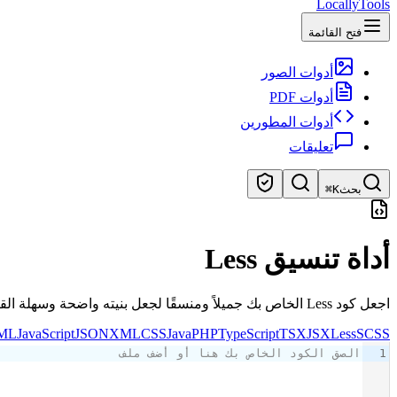
LocallyTools
فتح القائمة
أدوات الصور
أدوات PDF
أدوات المطورين
تعليقات
بحث
⌘K
ابحث عن الأدوات
أداة تنسيق Less
بحث سريع عن الأدوات
اجعل كود Less الخاص بك جميلاً ومنسقًا لجعل بنيته واضحة وسهلة القراءة.
ML
JavaScript
JSON
XML
CSS
Java
PHP
TypeScript
TSX
JSX
Less
SCSS
1
الصق الكود الخاص بك هنا أو أضف ملف