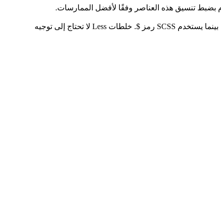
كل من Less و SCSS هي معالجات مسبقة لـ CSS، متشابهة في الوظائف ولكن مختلفة في الصيغة. يستخدم Less رمز @ لتعريف المتغيرات، بينما يستخدم SCSS رمز $. خلطات Less لا تحتاج إلى توجيه