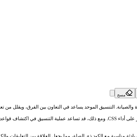
مسح
التنسيق يهدف أساسًا إلى تحسين قابلية القراءة، ولا يؤثر بشكل مباشر على أداء CSS. ومع ذل