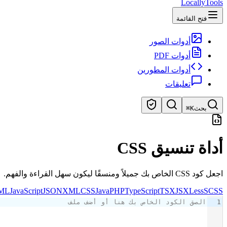
LocallyTools
فتح القائمة
أدوات الصور
أدوات PDF
أدوات المطورين
تعليقات
بحث
⌘K
ابحث عن الأدوات
أداة تنسيق CSS
بحث سريع عن الأدوات
اجعل كود CSS الخاص بك جميلاً ومنسقًا ليكون سهل القراءة والفهم.
ML
JavaScript
JSON
XML
CSS
Java
PHP
TypeScript
TSX
JSX
Less
SCSS
1
الصق الكود الخاص بك هنا أو أضف ملف