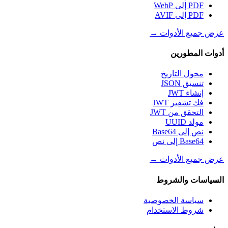
PDF إلى WebP
PDF إلى AVIF
عرض جميع الأدوات
→
أدوات المطورين
محول التاريخ
تنسيق JSON
إنشاء JWT
فك تشفير JWT
التحقق من JWT
مولد UUID
نص إلى Base64
Base64 إلى نص
عرض جميع الأدوات
→
السياسات والشروط
سياسة الخصوصية
شروط الاستخدام