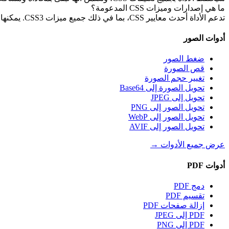
ما هي إصدارات وميزات CSS المدعومة؟
تدعم الأداة أحدث معايير CSS، بما في ذلك جميع ميزات CSS3. يمكنها معالجة محددات CSS، واستعلامات الوسائط، والرسوم المتحركة، والمتغيرات، وغيرها من ميزات CSS الحديثة بشكل صحيح.
أدوات الصور
ضغط الصور
قص الصورة
تغيير حجم الصورة
تحويل الصورة إلى Base64
تحويل إلى JPEG
تحويل الصور إلى PNG
تحويل الصور إلى WebP
تحويل الصور إلى AVIF
عرض جميع الأدوات
→
أدوات PDF
دمج PDF
تقسيم PDF
إزالة صفحات PDF
PDF إلى JPEG
PDF إلى PNG