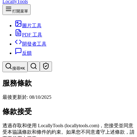
LocallyTools
打開菜單
圖片工具
PDF 工具
開發者工具
反饋
搜尋
⌘K
搜索工具
服務條款
快速搜索工具
最後更新於: 08/10/2025
條款接受
透過存取和使用 LocallyTools (locallytools.com)，您接受並同意
受本協議條款和條件的約束。如果您不同意遵守上述條款，請