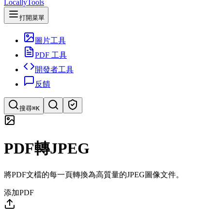
LocallyTools
打開菜單
圖片工具
PDF 工具
開發者工具
反饋
搜尋
⌘K
搜索工具
PDF轉JPEG
快速搜索工具
將PDF文檔的每一頁轉換為高質量的JPEG圖像文件。
添加PDF