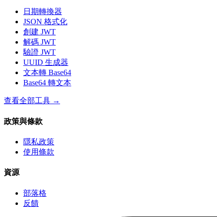
日期轉換器
JSON 格式化
創建 JWT
解碼 JWT
驗證 JWT
UUID 生成器
文本轉 Base64
Base64 轉文本
查看全部工具
→
政策與條款
隱私政策
使用條款
資源
部落格
反饋