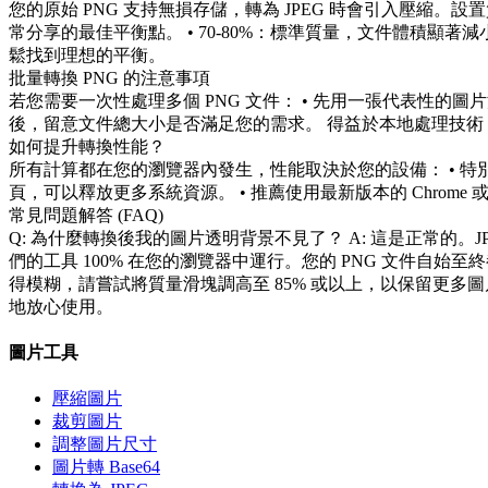
您的原始 PNG 支持無損存儲，轉為 JPEG 時會引入壓縮。設
常分享的最佳平衡點。 • 70-80%：標準質量，文件體積顯
鬆找到理想的平衡。
批量轉換 PNG 的注意事項
若您需要一次性處理多個 PNG 文件： • 先用一張代表性的圖
後，留意文件總大小是否滿足您的需求。 得益於本地處理技
如何提升轉換性能？
所有計算都在您的瀏覽器內發生，性能取決於您的設備： • 特
頁，可以釋放更多系統資源。 • 推薦使用最新版本的 Chrome
常見問題解答 (FAQ)
Q: 為什麼轉換後我的圖片透明背景不見了？ A: 這是正常的。J
們的工具 100% 在您的瀏覽器中運行。您的 PNG 文件自始
得模糊，請嘗試將質量滑塊調高至 85% 或以上，以保留更多圖片細節。
地放心使用。
圖片工具
壓縮圖片
裁剪圖片
調整圖片尺寸
圖片轉 Base64