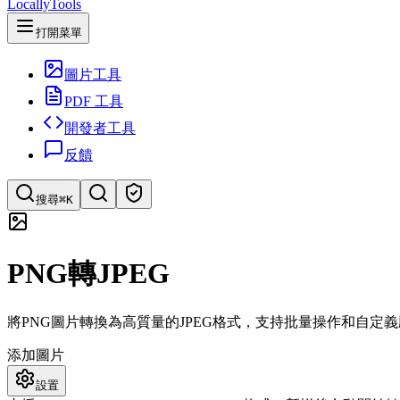
LocallyTools
打開菜單
圖片工具
PDF 工具
開發者工具
反饋
搜尋
⌘K
搜索工具
PNG轉JPEG
快速搜索工具
將PNG圖片轉換為高質量的JPEG格式，支持批量操作和自定
添加圖片
設置