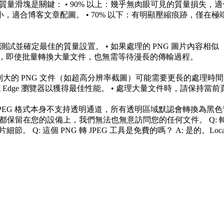
置質量滑塊是關鍵： • 90% 以上：幾乎無肉眼可見的質量損失，適
著減小，適合博客文章配圖。 • 70% 以下：有明顯壓縮痕跡，僅
片測試並確定最佳的質量設置。 • 如果處理的 PNG 圖片內容相
術，即使批量轉換大量文件，也無需等待漫長的傳輸過程。
別大的 PNG 文件（如超高分辨率截圖）可能需要更長的處理時間
 或 Edge 瀏覽器以獲得最佳性能。 • 處理大量文件時，請保持當
PEG 格式本身不支持透明通道，所有透明區域默認會轉換為黑色背景
至終都保留在您的設備上，我們無法也無意訪問您的任何文件。 Q: 轉
 Q: 這個 PNG 轉 JPEG 工具是免費的嗎？ A: 是的。Lo