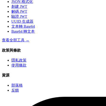
JSON 格式化
創建 JWT
解碼 JWT
驗證 JWT
UUID 生成器
文本轉 Base64
Base64 轉文本
查看全部工具
→
政策與條款
隱私政策
使用條款
資源
部落格
反饋