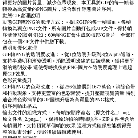
得更好的圖片質量、減少色帶現象。本工具將GIF的每一幀都
轉換為高質量的PNG圖片，適合製作靜態圖片序列。
動態GIF處理說明
動態GIF轉PNG的處理方式： • 提取GIF的每一幀畫面 • 每幀
轉換為獨立PNG文件 • 所有圖片自動打包成ZIP文件 • 保持幀
序號便於識別 例如：60幀的GIF會生成60張PNG圖片，全部打
包在一個ZIP文件中供您下載。
透明度優化處理
GIF轉PNG的透明度改進： • 從1位透明升級到8位Alpha通道 •
支持半透明和漸變透明 • 消除透明邊緣的鋸齒現象 • 獲得更平
滑的透明效果 這使得轉換後的PNG圖片在透明度處理上遠超
原GIF效果。
色彩質量提升
GIF轉PNG的色彩改進： • 從256色擴展到1677萬色 • 消除色帶
和抖動現象 • 支持更豐富的色彩漸變 • 提升整體視覺質量 特別
適合將色彩簡單的GIF圖標升級為高質量的PNG格式。
幀序列輸出格式
輸出文件的組織方式： • 每幀按順序命名（原文件名_1.png,
原文件名_2.png...） • 保持原始幀的時間順序 • ZIP文件包含所
有幀圖片 • 支持預覽單個幀的效果 這種方式確保您能獲得完
整的動畫分解，便於後續編輯或使用。