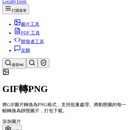
LocallyTools
打開菜單
圖片工具
PDF 工具
開發者工具
反饋
搜尋
⌘K
搜索工具
GIF轉PNG
快速搜索工具
將GIF圖片轉換為PNG格式，支持批量處理。將動態圖的每一
幀轉換為靜態圖片，打包下載。
添加圖片