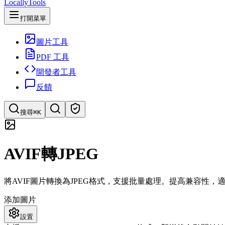
LocallyTools
打開菜單
圖片工具
PDF 工具
開發者工具
反饋
搜尋
⌘K
搜索工具
AVIF轉JPEG
快速搜索工具
將AVIF圖片轉換為JPEG格式，支援批量處理。提高兼容性，
添加圖片
設置