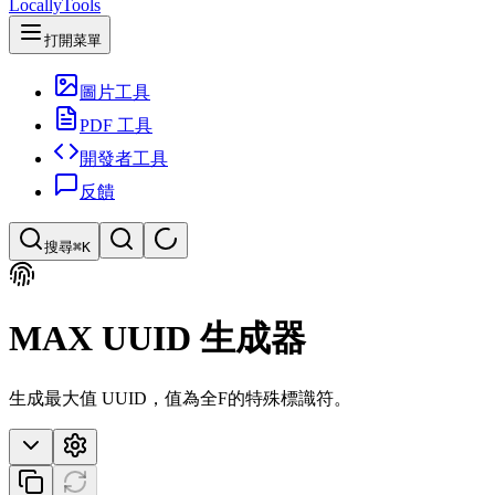
LocallyTools
打開菜單
圖片工具
PDF 工具
開發者工具
反饋
搜尋
⌘K
搜索工具
MAX UUID 生成器
快速搜索工具
生成最大值 UUID，值為全F的特殊標識符。