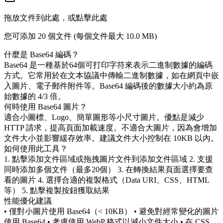
拖放文件到此處，或點擊此處
您可添加 20 個文件 (每個文件最大
10.0 MB
)
什麼是 Base64 編碼？
Base64 是一種基於64個可打印字符來表示二進制數據的編碼
方式。它常用於在文本協議中傳輸二進制數據，如在網頁中嵌
入圖片、電子郵件附件等。Base64 編碼後的數據大小約為原
始數據的 4/3 倍。
何時使用 Base64 圖片？
適合小圖標、Logo、簡單圖形等小尺寸圖片。優點是減少
HTTP 請求，提高頁面加載速度。不適合大圖片，因為會增加
文件大小並影響緩存效率。建議文件大小控制在 10KB 以內。
如何使用此工具？
1. 點擊添加文件區域或拖拽圖片文件到添加文件區域 2. 支援
同時添加多個文件（最多20個） 3. 在轉換結果頁面選擇要查
看的圖片 4. 選擇合適的複製格式（Data URI、CSS、HTML
等） 5. 點擊複製按鈕獲取結果
性能優化建議
• 僅對小圖片使用 Base64（< 10KB） • 避免對經常變化的圖片
使用 Base64 • 考慮使用 WebP 格式以減小文件大小 • 在 CSS