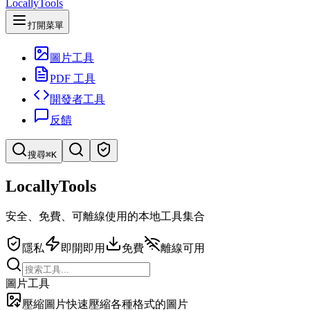
LocallyTools
打開菜單
圖片工具
PDF 工具
開發者工具
反饋
搜尋
⌘K
LocallyTools
搜索工具
安全、免費、可離線使用的本地工具集合
快速搜索工具
隱私
即開即用
免費
離線可用
圖片工具
壓縮圖片
快速壓縮各種格式的圖片