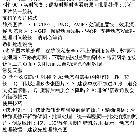
时针90° • 实时预览：调整时即时查看效果 • 批量处理：所有
图片统一旋转
支持的图片格式
静态图片： • JPG/JPEG、PNG、AVIF • 处理速度快，效果流
畅 动态图片： • GIF - 保留动画效果 • WebP - 支持动态WebP •
处理时间较长，请耐心等待
数据处理说明
• 浏览器本地处理，保护隐私安全 • 不上传到服务器，数据不
会泄露 • 不修改原图，下载的是处理后的副本 • 需要网络连接
访问工具页面 • 关闭页面后自动清除临时数据
常见问题
Q: 为什么GIF处理很慢？ A: 动态图需要逐帧旋转，耗时较
长。 Q: 可以处理多少张图片？ A: 建议单次不超过20张，避免
浏览器卡顿。 Q: 旋转后画质会下降吗？ A: 非90°倍数角度会
有轻微损失。
使用技巧
• 快速校正：用快捷按钮处理横竖颠倒的照片 • 精确调整：滑
块微调修正轻微倾斜 • 批量处理：统一调整同一批次拍摄的照
片 • 创意应用：45°、135°等角度制作特殊效果 提示：动态图
处理较慢，建议先处理静态图。